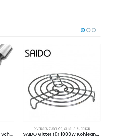
ÖR
SCHLÄUCHE
,
SHISHA ZUBEHÖR
SHISH
SAIDO Gitter für 1000W Kohleanzünder
Softtouch Silikonschlauch – Transparent