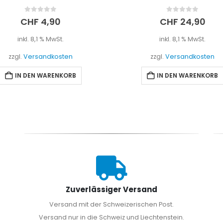
0
out of 5
0
out of 5
CHF
24,90
CHF
4,90
inkl. 8,1 % MwSt.
inkl. 8,1 % MwSt.
zzgl.
Versandkosten
zzgl.
Versandkosten
IN DEN WARENKORB
IN DEN WARENKORB
Zuverlässiger Versand
Versand mit der Schweizerischen Post.
Versand nur in die Schweiz und Liechtenstein.