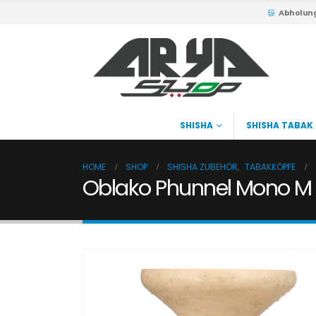
Abholun
SHISHA
SHISHA TABAK
HOME
SHOP
SHISHA ZUBEHÖR
,
TABAKKÖPFE
Oblako Phunnel Mono M