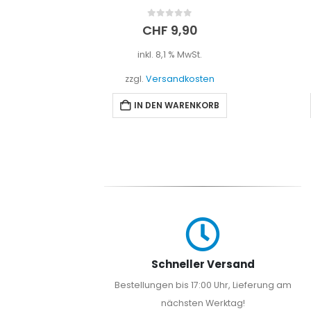
0
out of 5
CHF
4,90
t.
inkl. 8,1 % MwSt.
sten
zzgl.
Versandkosten
NKORB
IN DEN WARENKORB
Schneller Versand
Bestellungen bis 17:00 Uhr, Lieferung am
nächsten Werktag!