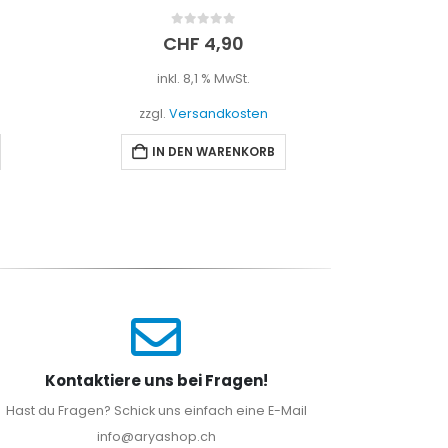
0
out of 5
CHF
9,90
inkl. 8,1 % MwSt.
i
zzgl.
Versandkosten
zzgl
IN DEN WARENKORB
I
Kontaktiere uns bei Fragen!
Hast du Fragen? Schick uns einfach eine E-Mail
info@aryashop.ch