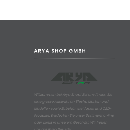
ARYA SHOP GMBH
Willkommen bei Arya Shop! Bei uns finden Sie
eine grosse Auswahl an
Shisha Marken und
Modellen sowie Zubehör wie Vapes und CBD-
Produkte.
Entdecken Sie unser Sortiment online
oder direkt in unserem Geschäft. Wir freuen
uns auf Ihren Besuch!