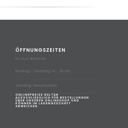
ÖFFNUNGSZEITEN
FILIALE WOHLEN
Montag - Samstag: 10 - 20 Uhr
Sonntag: Geschlossen
ONLINEPREISE GELTEN
AUSSCHLIESSLICH FÜR BESTELLUNGEN
ÜBER UNSEREN ONLINESHOP UND
KÖNNEN IM LADENGESCHÄFT
ABWEICHEN.