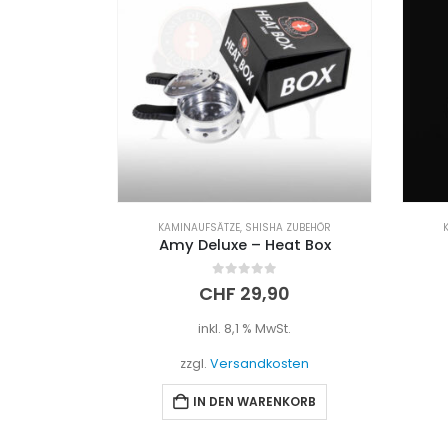
KAMINAUFSÄTZE
,
SHISHA ZUBEHÖR
Amy Deluxe – Heat Box
0
out of 5
CHF
29,90
inkl. 8,1 % MwSt.
zzgl.
Versandkosten
IN DEN WARENKORB