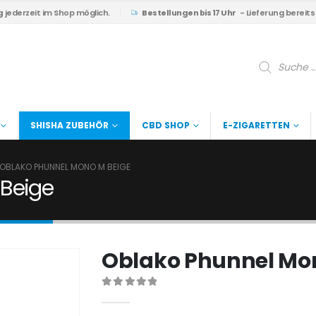
g
jederzeit im Shop möglich.
Bestellungen bis 17 Uhr
- Lieferung bereit
Products
search
SHISHA ZUBEHÖR
CBD SHOP
E-ZIGARETTEN
OBLAKO PHUNNEL MONO M BEIGE
 Beige
Oblako Phunnel Mo
0
out of 5