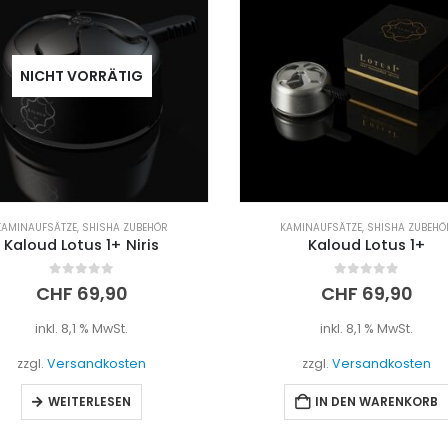
NICHT VORRÄTIG
KAMINAUFSÄTZE
,
SHISHA ZUBEHÖR
KAMINAUFSÄTZE
,
SHISHA ZUBEHÖ
Kaloud Lotus 1+ Niris
Kaloud Lotus 1+
0
out of 5
0
out of 5
CHF
69,90
CHF
69,90
inkl. 8,1 % MwSt.
inkl. 8,1 % MwSt.
zzgl.
Versandkosten
zzgl.
Versandkosten
WEITERLESEN
IN DEN WARENKORB