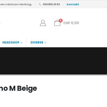
s am nächsten Werktag.
056 555 43 63
Kontakt
0
CHF
0,00
HEADSHOP
DIVERSE
no M Beige