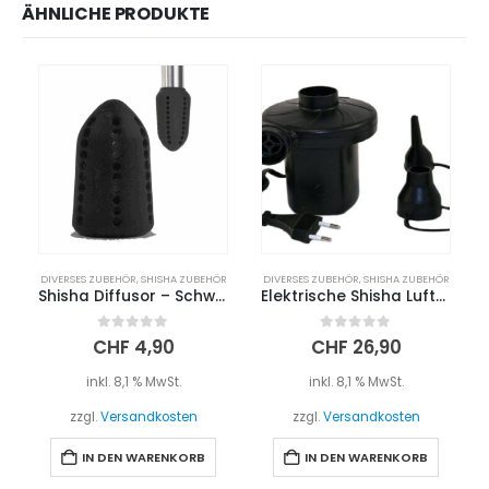
ÄHNLICHE PRODUKTE
DIVERSES ZUBEHÖR
,
SHISHA ZUBEHÖR
DIVERSES ZUBEHÖR
,
SHISHA ZUBEHÖR
Shisha Diffusor – Schwarz
Elektrische Shisha Luftpumpe
0
out of 5
0
out of 5
CHF
4,90
CHF
26,90
inkl. 8,1 % MwSt.
inkl. 8,1 % MwSt.
zzgl.
Versandkosten
zzgl.
Versandkosten
IN DEN WARENKORB
IN DEN WARENKORB