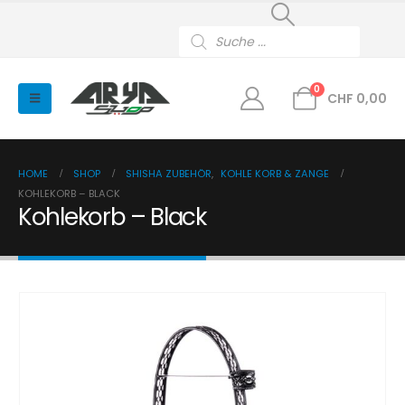
Products
search
0
CHF
0,00
HOME
SHOP
SHISHA ZUBEHÖR
,
KOHLE KORB & ZANGE
KOHLEKORB – BLACK
Kohlekorb – Black