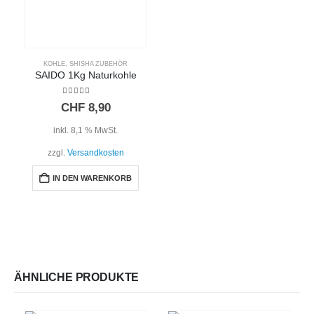
KOHLE
,
SHISHA ZUBEHÖR
SAIDO 1Kg Naturkohle
5.00
out of 5
CHF
8,90
inkl. 8,1 % MwSt.
zzgl.
Versandkosten
IN DEN WARENKORB
ÄHNLICHE PRODUKTE