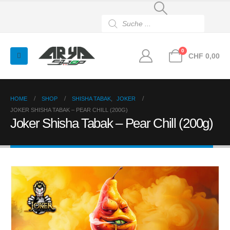
Products
search
0
CHF
0,00
HOME
SHOP
SHISHA TABAK
,
JOKER
JOKER SHISHA TABAK – PEAR CHILL (200G)
Joker Shisha Tabak – Pear Chill (200g)