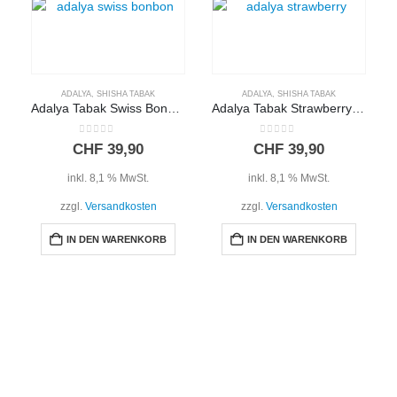
ADALYA
,
SHISHA TABAK
ADALYA
,
SHISHA TABAK
Adalya Tabak Swiss Bonbon 200g
Adalya Tabak Strawberry 200g
0
out of 5
0
out of 5
CHF
39,90
CHF
39,90
inkl. 8,1 % MwSt.
inkl. 8,1 % MwSt.
zzgl.
Versandkosten
zzgl.
Versandkosten
IN DEN WARENKORB
IN DEN WARENKORB