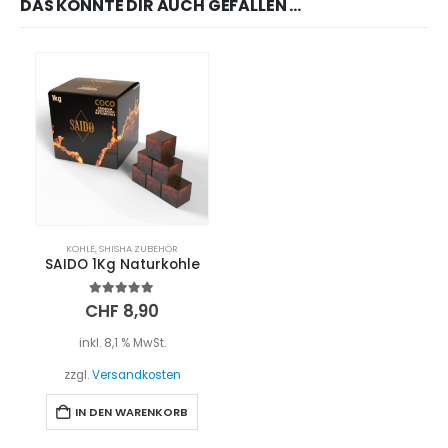
DAS KÖNNTE DIR AUCH GEFALLEN …
KOHLE
,
SHISHA ZUBEHÖR
SAIDO 1Kg Naturkohle
5.00
out of 5
CHF
8,90
inkl. 8,1 % MwSt.
zzgl.
Versandkosten
IN DEN WARENKORB