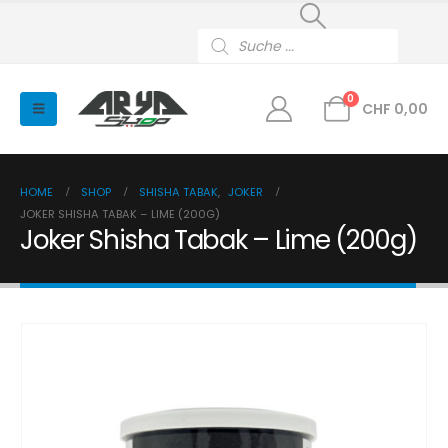
Products
search
0
CHF
0,00
HOME
SHOP
SHISHA TABAK
,
JOKER
JOKER SHISHA TABAK – LIME (200G)
Joker Shisha Tabak – Lime (200g)