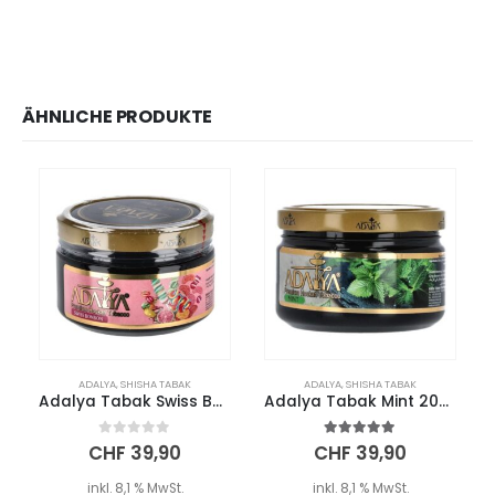
ÄHNLICHE PRODUKTE
ADALYA
,
SHISHA TABAK
ADALYA
,
SHISHA TABAK
Adalya Tabak Swiss Bonbon 200g
Adalya Tabak Mint 200g
0
out of 5
5.00
out of 5
CHF
39,90
CHF
39,90
inkl. 8,1 % MwSt.
inkl. 8,1 % MwSt.