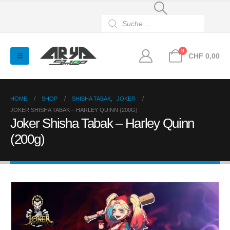
Products
search
0
CHF
0,00
HOME
SHOP
SHISHA TABAK
,
JOKER
JOKER SHISHA TABAK – HARLEY QUINN (200G)
Joker Shisha Tabak – Harley Quinn
(200g)