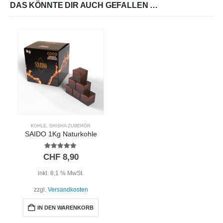
DAS KÖNNTE DIR AUCH GEFALLEN …
KOHLE
,
SHISHA ZUBEHÖR
SAIDO 1Kg Naturkohle
5.00
out of 5
CHF
8,90
inkl. 8,1 % MwSt.
zzgl.
Versandkosten
IN DEN WARENKORB