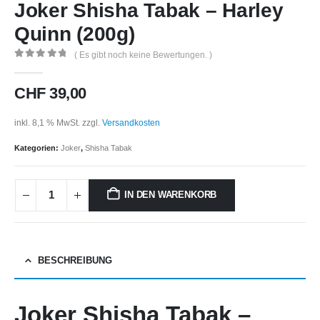
Joker Shisha Tabak – Harley
Quinn (200g)
( Es gibt noch keine Bewertungen. )
0
out of 5
CHF
39,00
inkl. 8,1 % MwSt.
zzgl.
Versandkosten
Kategorien:
Joker
,
Shisha Tabak
IN DEN WARENKORB
BESCHREIBUNG
Joker Shisha Tabak –