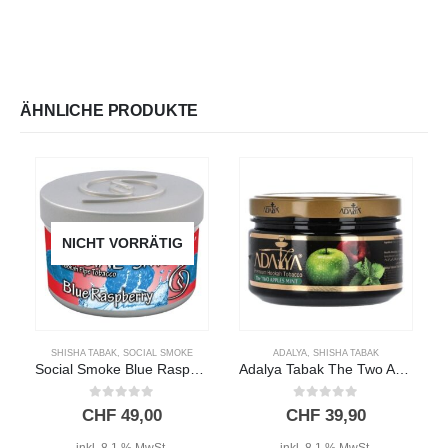
ÄHNLICHE PRODUKTE
NICHT VORRÄTIG
SHISHA TABAK
,
SOCIAL SMOKE
ADALYA
,
SHISHA TABAK
Social Smoke Blue Raspberry 250g
Adalya Tabak The Two Apples Mint 200g
0
out of 5
0
out of 5
CHF
49,00
CHF
39,90
inkl. 8,1 % MwSt.
inkl. 8,1 % MwSt.