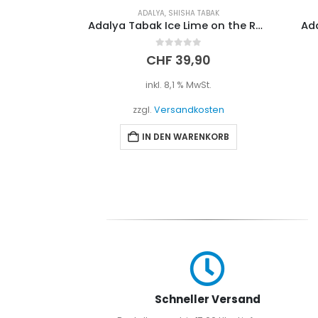
 TABAK
ADALYA
,
SHISHA TABAK
Aqua Mentha – Aqua Crazy Peach 200g
Adalya Tabak Ice Lime on the Rocks 200g
Adal
0
out of 5
0
CHF
39,90
t.
inkl. 8,1 % MwSt.
sten
zzgl.
Versandkosten
EN
IN DEN WARENKORB
Schneller Versand