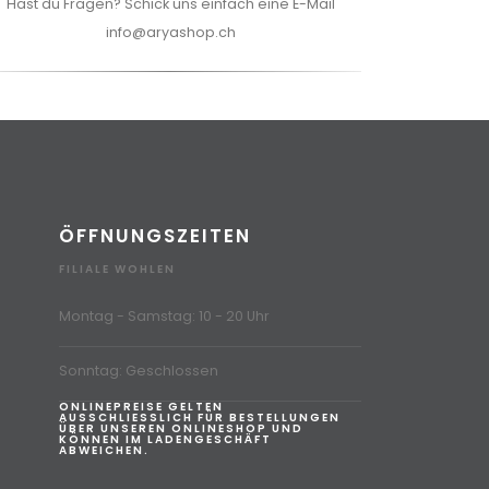
Hast du Fragen? Schick uns einfach eine E-Mail
info@aryashop.ch
ÖFFNUNGSZEITEN
FILIALE WOHLEN
Montag - Samstag: 10 - 20 Uhr
Sonntag: Geschlossen
ONLINEPREISE GELTEN
AUSSCHLIESSLICH FÜR BESTELLUNGEN
ÜBER UNSEREN ONLINESHOP UND
KÖNNEN IM LADENGESCHÄFT
ABWEICHEN.