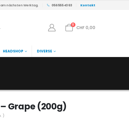
s am nächsten Werktag.
056 555 43 63
Kontakt
0
CHF
0,00
HEADSHOP
DIVERSE
 – Grape (200g)
. )