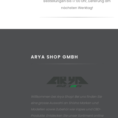
Bestellungen bis 17:00 Uhr, Lieferung am
nächsten Werktag!
ARYA SHOP GMBH
Willkommen bei Arya Shop! Bei uns finden Sie
eine grosse Auswahl an
Shisha Marken und
Modellen sowie Zubehör wie Vapes und CBD-
Produkte.
Entdecken Sie unser Sortiment online