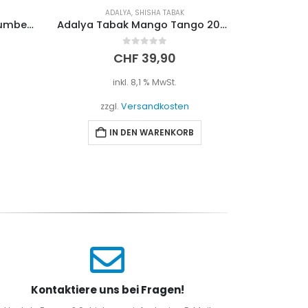
ADALYA
,
SHISHA TABAK
SHISH
Aqua Mentha – Aqua Cucumber 200g
Adalya Tabak Mango Tango 200g
0
out of 5
CHF
39,90
inkl. 8,1 % MwSt.
i
zzgl.
Versandkosten
zzgl
IN DEN WARENKORB
Kontaktiere uns bei Fragen!