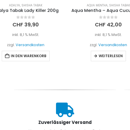
ADALYA
,
SHISHA TABAK
AQUA MENTHA
,
SHISHA TABAK
ya Tabak Lady Killer 200g
0
out of 5
0
out of 5
CHF
39,90
CHF
42,00
inkl. 8,1 % MwSt.
inkl. 8,1 % MwSt.
zzgl.
Versandkosten
zzgl.
Versandkosten
IN DEN WARENKORB
WEITERLESEN
Zuverlässiger Versand