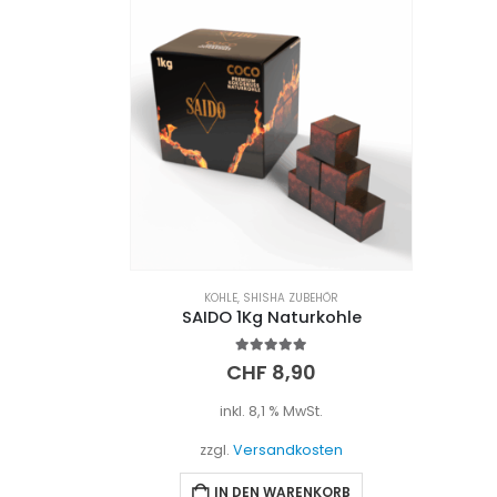
KOHLE
,
SHISHA ZUBEHÖR
SAIDO 1Kg Naturkohle
5.00
out of 5
CHF
8,90
inkl. 8,1 % MwSt.
zzgl.
Versandkosten
IN DEN WARENKORB