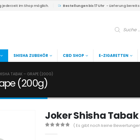
g
jederzeit im Shop möglich.
Bestellungen bis 17 Uhr
- Lieferung bereit
Products
search
SHISHA ZUBEHÖR
CBD SHOP
E-ZIGARETTEN
HISHA TABAK – GRAPE (200G)
rape (200g)
Joker Shisha Tabak
( Es gibt noch keine Bewertungen
0
out of 5