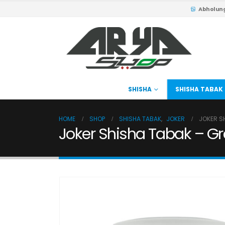
Abholun
SHISHA
SHISHA TABAK
HOME
SHOP
SHISHA TABAK
,
JOKER
JOKER S
Joker Shisha Tabak – G