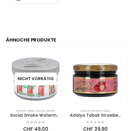
ÄHNLICHE PRODUKTE
NICHT VORRÄTIG
SHISHA TABAK
,
SOCIAL SMOKE
ADALYA
,
SHISHA TABAK
Social Smoke Watermelon Chill 250g
Adalya Tabak Strawberry 200g
0
out of 5
0
out of 5
CHF
49,00
CHF
39,90