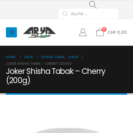
Products
search
0
CHF
0,00
HOME
SHOP
SHISHA TABAK
,
JOKER
JOKER SHISHA TABAK – CHERRY (200G)
Joker Shisha Tabak – Cherry
(200g)