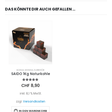
DAS KÖNNTE DIR AUCH GEFALLEN …
KOHLE
,
SHISHA ZUBEHÖR
SAIDO 1Kg Naturkohle
5.00
out of 5
CHF
8,90
inkl. 8,1 % MwSt.
zzgl.
Versandkosten
IN DEN WARENKORB