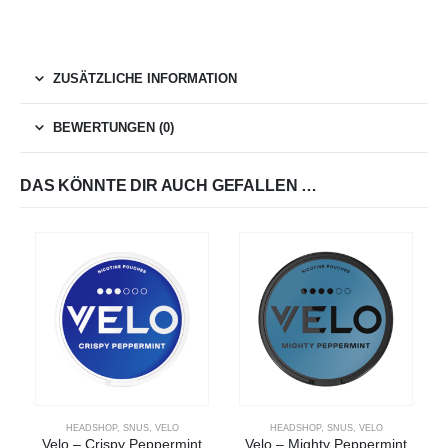
ZUSÄTZLICHE INFORMATION
BEWERTUNGEN (0)
DAS KÖNNTE DIR AUCH GEFALLEN …
HEADSHOP
,
SNUS
,
VELO
HEADSHOP
,
SNUS
,
VELO
Velo – Crispy Peppermint
Velo – Mighty Peppermint