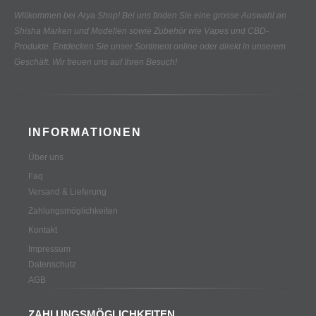
Willkommen bei Arya Shop! Bei uns finden Sie eine grosse Auswahl an
Shisha Marken und Modellen sowie Zubehör wie Vapes und CBD-
Produkte.
Entdecken Sie unser Sortiment online oder direkt in unserem
Geschäft. Wir freuen uns auf Ihren Besuch!
INFORMATIONEN
Über uns
Faq
Versand & Lieferung
Zahlungsmöglichkeiten
Kontakt
Impressum
Datenschutz
AGB
ZAHLUNGSMÖGLICHKEITEN