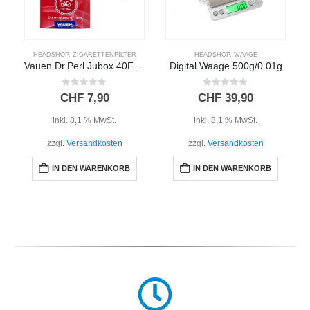
HEADSHOP
,
ZIGARETTENFILTER
HEADSHOP
,
WAAGE
Vauen Dr.Perl Jubox 40Filter
Digital Waage 500g/0.01g
0
out of 5
0
out of 5
CHF
7,90
CHF
39,90
inkl. 8,1 % MwSt.
inkl. 8,1 % MwSt.
zzgl.
Versandkosten
zzgl.
Versandkosten
IN DEN WARENKORB
IN DEN WARENKORB