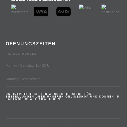
ÖFFNUNGSZEITEN
FILIALE WOHLEN
Montag - Samstag: 10 - 20 Uhr
Sonntag: Geschlossen
ONLINEPREISE GELTEN AUSSCHLIESSLICH FÜR
BESTELLUNGEN ÜBER UNSEREN ONLINESHOP UND KÖNNEN IM
LADENGESCHÄFT ABWEICHEN.