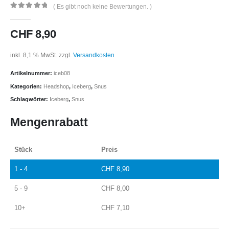
( Es gibt noch keine Bewertungen. )
0
out of 5
CHF
8,90
inkl. 8,1 % MwSt.
zzgl.
Versandkosten
Artikelnummer:
iceb08
Kategorien:
Headshop
,
Iceberg
,
Snus
Schlagwörter:
Iceberg
,
Snus
Mengenrabatt
Stück
Preis
1 - 4
CHF
8,90
5 - 9
CHF
8,00
10+
CHF
7,10