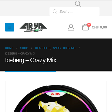
Products
search
0
CHF
0,00
HOME
SHOP
HEADSHOP
,
SNUS
,
ICEBERG
ICEBERG – CRAZY MIX
Iceberg – Crazy Mix