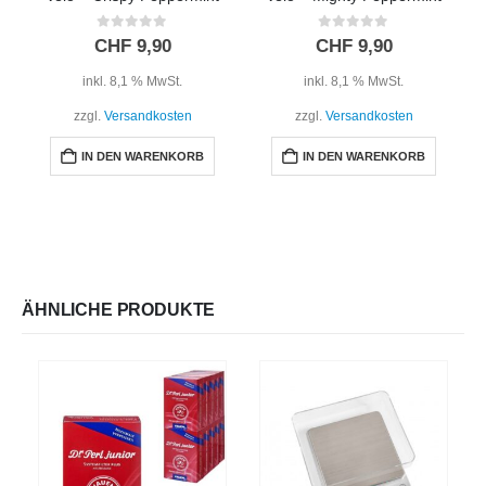
0
out of 5
0
out of 5
CHF
9,90
CHF
9,90
inkl. 8,1 % MwSt.
inkl. 8,1 % MwSt.
zzgl.
Versandkosten
zzgl.
Versandkosten
IN DEN WARENKORB
IN DEN WARENKORB
ÄHNLICHE PRODUKTE