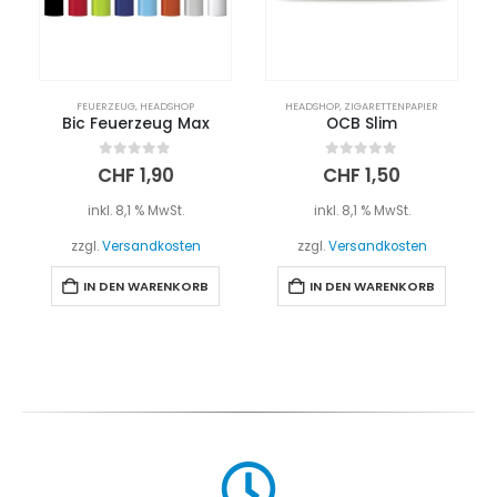
FEUERZEUG
,
HEADSHOP
HEADSHOP
,
ZIGARETTENPAPIER
Bic Feuerzeug Max
OCB Slim
0
out of 5
0
out of 5
CHF
1,90
CHF
1,50
inkl. 8,1 % MwSt.
inkl. 8,1 % MwSt.
zzgl.
Versandkosten
zzgl.
Versandkosten
IN DEN WARENKORB
IN DEN WARENKORB