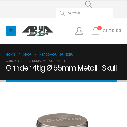
Products
search
0
CHF
0,00
HOME
SHOP
HEADSHOP
,
GRINDER
GRINDER 4TLG Ø 55MM METALL | SKULL
Grinder 4tlg Ø 55mm Metall | Skull