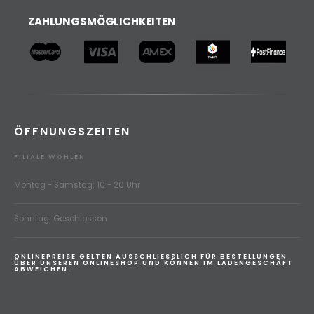
ZAHLUNGSMÖGLICHKEITEN
ÖFFNUNGSZEITEN
FILIALE WOHLEN
Montag - Samstag: 10 - 20 Uhr
Sonntag: Geschlossen
ONLINEPREISE GELTEN AUSSCHLIESSLICH FÜR BESTELLUNGEN
ÜBER UNSEREN ONLINESHOP UND KÖNNEN IM LADENGESCHÄFT
ABWEICHEN.