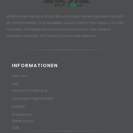
Willkommen bei Arya Shop! Bei uns finden Sie eine grosse Auswahl
an
Shisha Marken und Modellen sowie Zubehör wie Vapes und CBD-
Produkte.
Entdecken Sie unser Sortiment online oder direkt in
unserem Geschäft. Wir freuen uns auf Ihren Besuch!
INFORMATIONEN
Über uns
Faq
Versand & Lieferung
Zahlungsmöglichkeiten
Kontakt
Impressum
Datenschutz
AGB