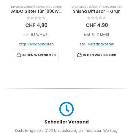
DIVERSES ZUBEHÖR
,
SHISHA ZUBEHÖR
DIVERSES ZUBEHÖR
,
SHISHA ZUBEHÖR
SAIDO Gitter für 1000W Kohleanzünder
Shisha Diffusor – Grün
0
out of 5
0
out of 5
CHF
4,90
CHF
4,90
inkl. 8,1 % MwSt.
inkl. 8,1 % MwSt.
zzgl.
Versandkosten
zzgl.
Versandkosten
IN DEN WARENKORB
IN DEN WARENKORB
Schneller Versand
Bestellungen bis 17:00 Uhr, Lieferung am nächsten Werktag!