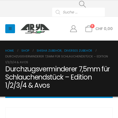
Products
search
0
CHF
0,00
HOME
SHOP
SHISHA ZUBEHÖR
,
DIVERSES ZUBEHÖR
DURCHZUGSVERMINDERER 7,5MM FÜR SCHLAUCHENDSTÜCK – EDITION
1/2/3/4 & AVOS
Durchzugsverminderer 7,5mm für
Schlauchendstück – Edition
1/2/3/4 & Avos