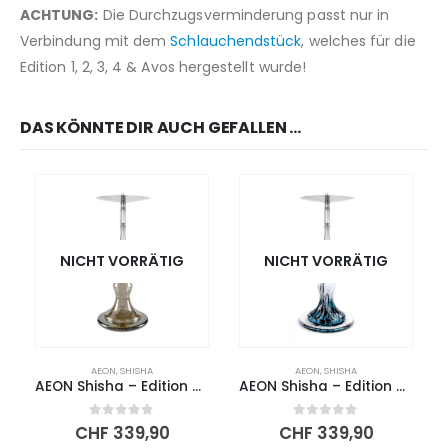
ACHTUNG:
Die Durchzugsverminderung passt nur in
Verbindung mit dem
Schlauchendstück
, welches für die
Edition 1, 2, 3, 4 & Avos hergestellt wurde!
DAS KÖNNTE DIR AUCH GEFALLEN …
NICHT VORRÄTIG
NICHT VORRÄTIG
AEON
,
SHISHA
AEON
,
SHISHA
AEON Shisha – Edition 4 – Lounge Eclipse
AEON Shisha – Edition 4 – Lounge Blizzard
0
out of 5
0
out of 5
CHF
339,90
CHF
339,90