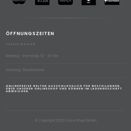
ÖFFNUNGSZEITEN
FILIALE WOHLEN
Montag - Samstag: 10 - 20 Uhr
Sonntag: Geschlossen
ONLINEPREISE GELTEN AUSSCHLIESSLICH FÜR BESTELLUNGEN
ÜBER UNSEREN ONLINESHOP UND KÖNNEN IM LADENGESCHÄFT
ABWEICHEN.
© Copyright 2026 | Arya Shop GmbH