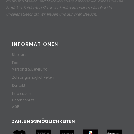
an
Shisha Marken und Modellen sowie Zubehör wie Vapes und CBD-
Produkte.
Entdecken Sie unser Sortiment online oder direkt in
unserem Geschäft. Wir freuen uns auf Ihren Besuch!
INFORMATIONEN
Über uns
Faq
Versand & Lieferung
Zahlungsmöglichkeiten
Kontakt
Impressum
Datenschutz
AGB
ZAHLUNGSMÖGLICHKEITEN