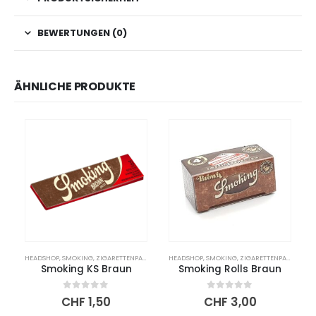
BEWERTUNGEN (0)
ÄHNLICHE PRODUKTE
HEADSHOP
,
SMOKING
,
ZIGARETTENPAPIER
HEADSHOP
,
SMOKING
,
ZIGARETTENPAPIER
Smoking KS Braun
Smoking Rolls Braun
0
out of 5
0
out of 5
CHF
1,50
CHF
3,00