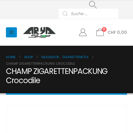
Products
search
0
CHF
0,00
HOME
SHOP
HEADSHOP
,
ZIGARETTENETUI
CHAMP ZIGARETTENPACKUNG CROCODILE
CHAMP ZIGARETTENPACKUNG
Crocodile