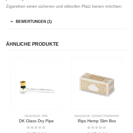
Zigaretten einen sicheren und stilvollen Platz bieten möchten.
BEWERTUNGEN (1)
ÄHNLICHE PRODUKTE
HEADSHOP
,
PIPE
HEADSHOP
,
ZIGARETTENPAPIER
DK Glass Dry Pipe
Rips Hemp Slim Box
0
out of 5
0
out of 5