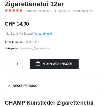
Zigarettenetui 12er
1
Kundenrezension
|
Füge deine Bewertung hinzu
5.00
out of 5
CHF
14,90
inkl. 8,1 % MwSt.
zzgl.
Versandkosten
Artikelnummer:
40590130-1
Kategorien:
Headshop
,
Zigarettenetui
IN DEN WARENKORB
BESCHREIBUNG
CHAMP Kunstleder Zigarettenetui