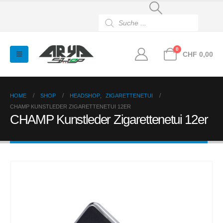
Products
search
0
CHF
0,00
HOME
SHOP
HEADSHOP
,
ZIGARETTENETUI
CHAMP KUNSTLEDER ZIGARETTENETUI 12ER
CHAMP Kunstleder Zigarettenetui 12er