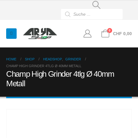
Products
search
0
CHF
0,00
HOME
SHOP
HEADSHOP
,
GRINDER
CHAMP HIGH GRINDER 4TLG Ø 40MM METALL
Champ High Grinder 4tlg Ø 40mm
Metall