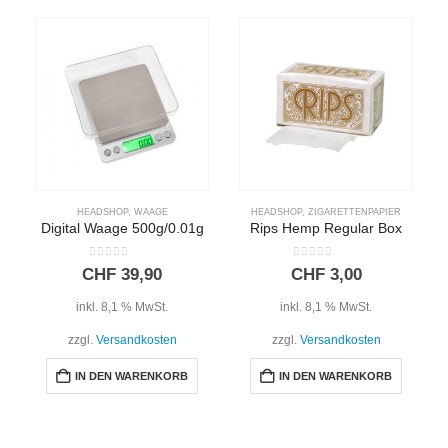
HEADSHOP
,
WAAGE
HEADSHOP
,
ZIGARETTENPAPIER
Digital Waage 500g/0.01g
Rips Hemp Regular Box
0
out of 5
0
out of 5
CHF
39,90
CHF
3,00
inkl. 8,1 % MwSt.
inkl. 8,1 % MwSt.
zzgl.
Versandkosten
zzgl.
Versandkosten
IN DEN WARENKORB
IN DEN WARENKORB