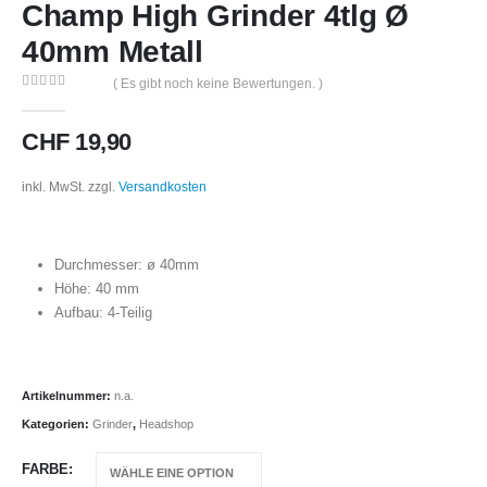
Champ High Grinder 4tlg Ø
40mm Metall
( Es gibt noch keine Bewertungen. )
0
out of 5
CHF
19,90
inkl. MwSt.
zzgl.
Versandkosten
Durchmesser: ø 40mm
Höhe: 40 mm
Aufbau: 4-Teilig
Artikelnummer:
n.a.
Kategorien:
Grinder
,
Headshop
FARBE