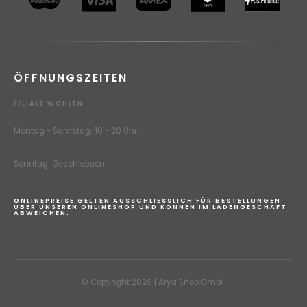
ÖFFNUNGSZEITEN
FILIALE WOHLEN
Montag - Samstag: 10 - 20 Uhr
Sonntag: Geschlossen
ONLINEPREISE GELTEN AUSSCHLIESSLICH FÜR BESTELLUNGEN
ÜBER UNSEREN ONLINESHOP UND KÖNNEN IM LADENGESCHÄFT
ABWEICHEN.
© Copyright 2026 | Arya Shop GmbH