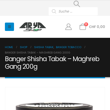
Products
search
0
CHF
0,00
HOME
SHOP
SHISHA TABAK
,
BANGER TOBACCO
BANGER SHISHA TABAK – MAGHREB GANG 200G
Banger Shisha Tabak – Maghreb
Gang 200g