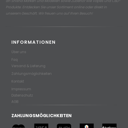
an
Shisha Marken und Modellen sowie Zubehör wie Vapes und CBD-
Produkte.
Entdecken Sie unser Sortiment online oder direkt in
unserem Geschäft. Wir freuen uns auf Ihren Besuch!
INFORMATIONEN
Über uns
Faq
Versand & Lieferung
Zahlungsmöglichkeiten
Kontakt
Impressum
Datenschutz
AGB
ZAHLUNGSMÖGLICHKEITEN