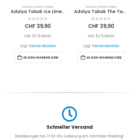
ADALYA
,
SHISHA TABAK
ADALYA
,
SHISHA TABAK
Adalya Tabak Ice Lime on the Rocks 200g
Adalya Tabak The Two Apples Mint 200g
0
out of 5
0
out of 5
CHF
39,90
CHF
39,90
inkl. 8,1 % MwSt.
inkl. 8,1 % MwSt.
zzgl.
Versandkosten
zzgl.
Versandkosten
IN DEN WARENKORB
IN DEN WARENKORB
Schneller Versand
Bestellungen bis 17:00 Uhr, Lieferung am nächsten Werktag!