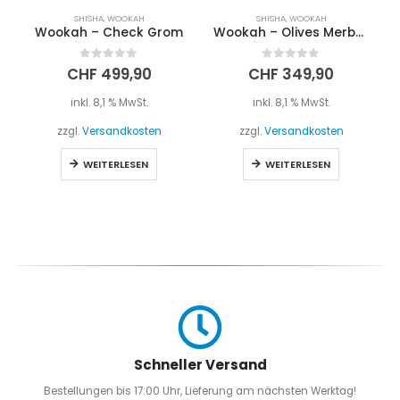
SHISHA
,
WOOKAH
SHISHA
,
WOOKAH
Wookah – Check Grom
Wookah – Olives Merbau
0
out of 5
0
out of 5
CHF
499,90
CHF
349,90
inkl. 8,1 % MwSt.
inkl. 8,1 % MwSt.
zzgl.
Versandkosten
zzgl.
Versandkosten
WEITERLESEN
WEITERLESEN
Schneller Versand
Bestellungen bis 17:00 Uhr, Lieferung am nächsten Werktag!