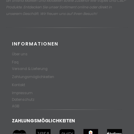
an
Shisha Marken und Modellen sowie Zubehör wie Vapes und CBD-
Produkte.
Entdecken Sie unser Sortiment online oder direkt in
unserem Geschäft. Wir freuen uns auf Ihren Besuch!
INFORMATIONEN
Über uns
Faq
Versand & Lieferung
Zahlungsmöglichkeiten
Kontakt
Impressum
Datenschutz
AGB
ZAHLUNGSMÖGLICHKEITEN