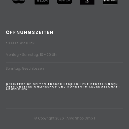
ÖFFNUNGSZEITEN
FILIALE WOHLEN
Montag - Samstag: 10 - 20 Uhr
Sonntag: Geschlossen
ONLINEPREISE GELTEN AUSSCHLIESSLICH FÜR BESTELLUNGEN
ÜBER UNSEREN ONLINESHOP UND KÖNNEN IM LADENGESCHÄFT
ABWEICHEN.
© Copyright 2026 | Arya Shop GmbH