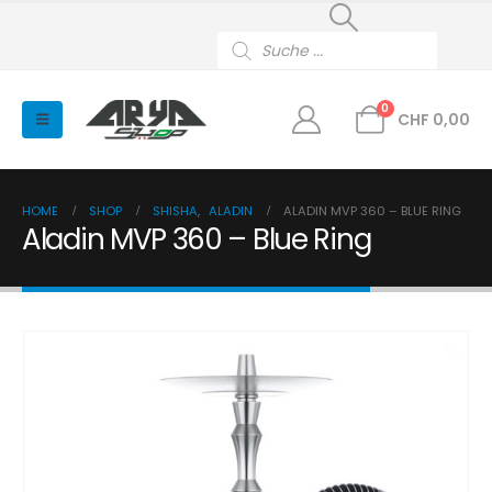
Products
search
0
CHF
0,00
HOME
SHOP
SHISHA
,
ALADIN
ALADIN MVP 360 – BLUE RING
Aladin MVP 360 – Blue Ring