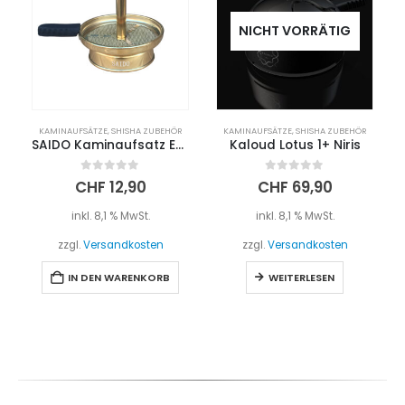
NICHT VORRÄTIG
KAMINAUFSÄTZE
,
SHISHA ZUBEHÖR
KAMINAUFSÄTZE
,
SHISHA ZUBEHÖR
SAIDO Kaminaufsatz Edelstahl (70mm) – Gold
Kaloud Lotus 1+ Niris
0
out of 5
0
out of 5
CHF
12,90
CHF
69,90
inkl. 8,1 % MwSt.
inkl. 8,1 % MwSt.
zzgl.
Versandkosten
zzgl.
Versandkosten
IN DEN WARENKORB
WEITERLESEN