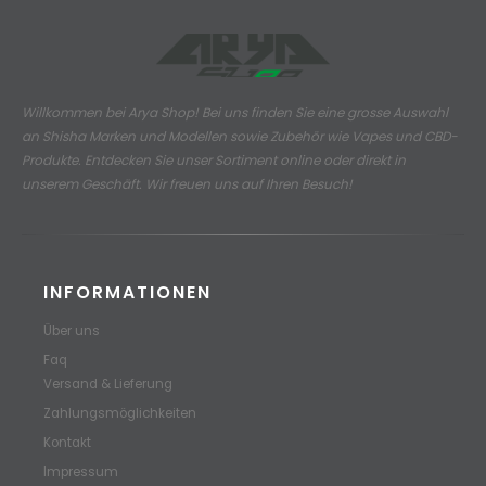
Willkommen bei Arya Shop! Bei uns finden Sie eine grosse Auswahl
an
Shisha Marken und Modellen sowie Zubehör wie Vapes und CBD-
Produkte.
Entdecken Sie unser Sortiment online oder direkt in
unserem Geschäft. Wir freuen uns auf Ihren Besuch!
INFORMATIONEN
Über uns
Faq
Versand & Lieferung
Zahlungsmöglichkeiten
Kontakt
Impressum