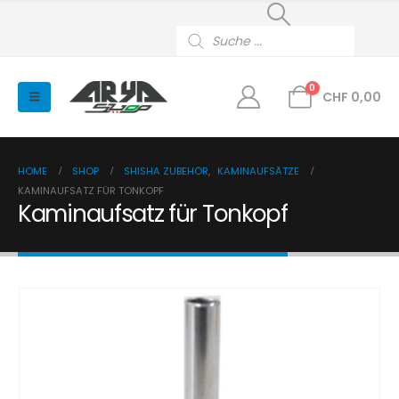
Products
search
0
CHF
0,00
HOME
SHOP
SHISHA ZUBEHÖR
,
KAMINAUFSÄTZE
KAMINAUFSATZ FÜR TONKOPF
Kaminaufsatz für Tonkopf