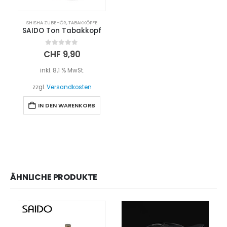
SHISHA ZUBEHÖR
,
TABAKKÖPFE
SAIDO Ton Tabakkopf
0
out of 5
CHF
9,90
inkl. 8,1 % MwSt.
zzgl.
Versandkosten
IN DEN WARENKORB
ÄHNLICHE PRODUKTE