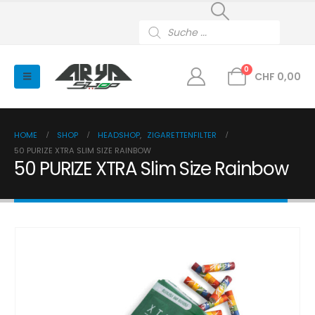
Products
search
0
CHF
0,00
HOME
SHOP
HEADSHOP
,
ZIGARETTENFILTER
50 PURIZE XTRA SLIM SIZE RAINBOW
50 PURIZE XTRA Slim Size Rainbow