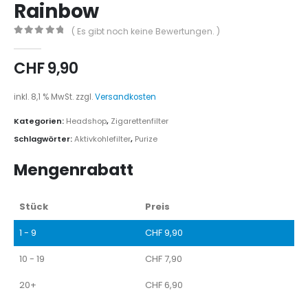
Rainbow
( Es gibt noch keine Bewertungen. )
0
out of 5
CHF
9,90
inkl. 8,1 % MwSt.
zzgl.
Versandkosten
Kategorien:
Headshop
,
Zigarettenfilter
Schlagwörter:
Aktivkohlefilter
,
Purize
Mengenrabatt
Stück
Preis
1 - 9
CHF
9,90
10 - 19
CHF
7,90
20+
CHF
6,90