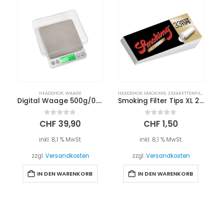
HEADSHOP
,
WAAGE
HEADSHOP
,
SMOKING
,
ZIGARETTENFILTER
Digital Waage 500g/0.01g
Smoking Filter Tips XL 25mm
0
out of 5
0
out of 5
CHF
39,90
CHF
1,50
inkl. 8,1 % MwSt.
inkl. 8,1 % MwSt.
zzgl.
Versandkosten
zzgl.
Versandkosten
IN DEN WARENKORB
IN DEN WARENKORB