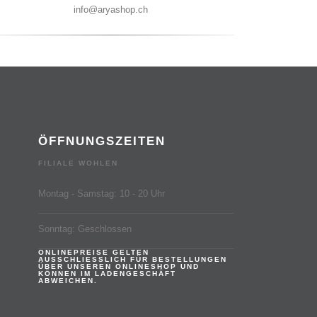
info@aryashop.ch
ÖFFNUNGSZEITEN
FILIALE WOHLEN
Montag - Samstag: 10 - 20 Uhr
Sonntag: Geschlossen
ONLINEPREISE GELTEN
AUSSCHLIESSLICH FÜR BESTELLUNGEN
ÜBER UNSEREN ONLINESHOP UND
KÖNNEN IM LADENGESCHÄFT
ABWEICHEN.