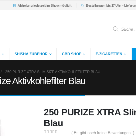
Abholung
jederzeit im Shop möglich.
Bestellungen bis 17 Uhr
- Lieferu
Products
search
K
SHISHA ZUBEHÖR
CBD SHOP
E-ZIGARETTEN
250 PURIZE XTRA SLIM SIZE AKTIVKOHLEFILTER BLAU
 Aktivkohlefilter Blau
250 PURIZE XTRA Slim
Blau
( Es gibt noch keine Bewertungen. )