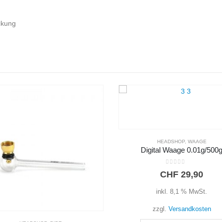
ckung
HEADSHOP
,
WAAGE
HEADSHOP
,
WAAGE
Digital Waage 0.01g/500g
Digital Waage 500g/0.01
0
out of 5
0
out of 5
CHF
29,90
CHF
39,90
inkl. 8,1 % MwSt.
inkl. 8,1 % MwSt.
zzgl.
Versandkosten
zzgl.
Versandkosten