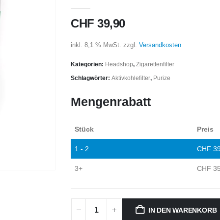
0
out of 5
CHF
39,90
inkl. 8,1 % MwSt.
zzgl.
Versandkosten
Kategorien:
Headshop
,
Zigarettenfilter
Schlagwörter:
Aktivkohlefilter
,
Purize
Mengenrabatt
Stück
Preis
1 - 2
CHF
39
3+
CHF
35
IN DEN WARENKORB