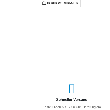
HEADSHOP
,
PIPE
NKORB
DK Glass Dry Pipe
0
out of 5
CHF
9,90
inkl. 8,1 % MwSt.
zzgl.
Versandkosten
IN DEN WARENKORB
Schneller Versand
Bestellungen bis 17:00 Uhr, Lieferung am