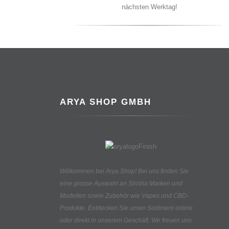
nächsten Werktag!
ARYA SHOP GMBH
Willkommen bei Arya Shop! Bei uns finden Sie
eine grosse Auswahl an
Shisha Marken und
Modellen sowie Zubehör wie Vapes und CBD-
Produkte.
Entdecken Sie unser Sortiment online
oder direkt in unserem Geschäft. Wir freuen uns