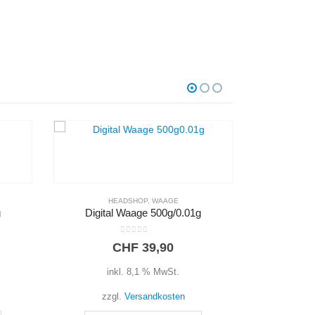
HEADSHOP
,
ZIGARETTENPAPIER
HEADS
g
OCB Double Premium
OCB S
0
out of 5
CHF
2,00
inkl. 8,1 % MwSt.
i
zzgl.
Versandkosten
zz