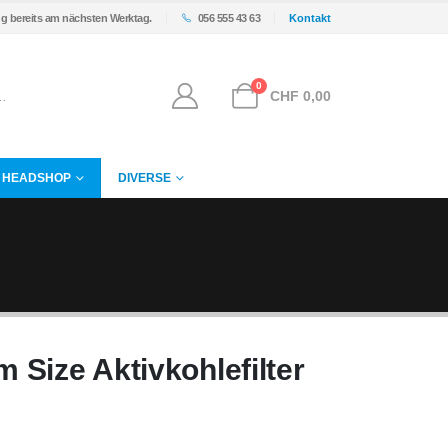
ng bereits am nächsten Werktag.
056 555 43 63
Kontakt
0
CHF
0,00
HEADSHOP
DIVERSE
 Size Aktivkohlefilter