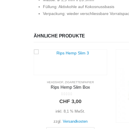
Füllung: Aktivkohle auf Kokosnussbasis
Verpackung: wieder verschliessbare Vorratspa
ÄHNLICHE PRODUKTE
NPAPIER
 Box
t.
ten