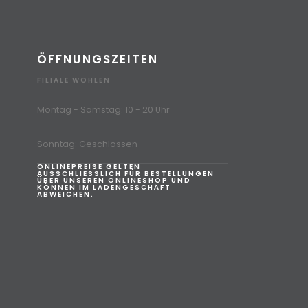
ÖFFNUNGSZEITEN
FILIALE WOHLEN
Montag - Samstag: 10 - 20 Uhr
Sonntag: Geschlossen
ONLINEPREISE GELTEN
AUSSCHLIESSLICH FÜR BESTELLUNGEN
ÜBER UNSEREN ONLINESHOP UND
KÖNNEN IM LADENGESCHÄFT
ABWEICHEN.