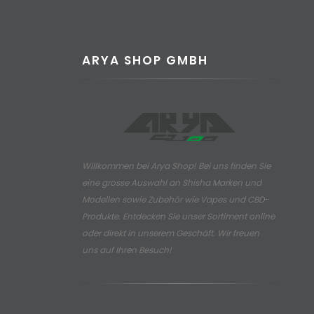
ARYA SHOP GMBH
Willkommen bei Arya Shop! Bei uns finden Sie
eine grosse Auswahl an
Shisha Marken und
Modellen sowie Zubehör wie Vapes und CBD-
Produkte.
Entdecken Sie unser Sortiment online
oder direkt in unserem Geschäft. Wir freuen
uns auf Ihren Besuch!