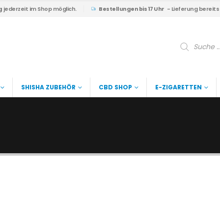
g
jederzeit im Shop möglich.
Bestellungen bis 17 Uhr
- Lieferung bereit
Products
search
SHISHA ZUBEHÖR
CBD SHOP
E-ZIGARETTEN