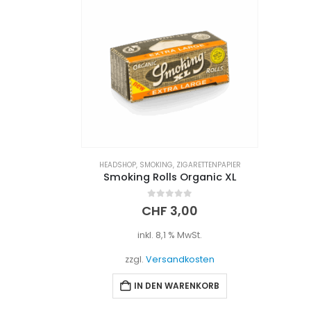
HEADSHOP
,
SMOKING
,
ZIGARETTENPAPIER
Smoking Rolls Organic XL
0
out of 5
CHF
3,00
inkl. 8,1 % MwSt.
zzgl.
Versandkosten
IN DEN WARENKORB