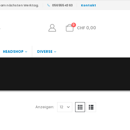
s am nächsten Werktag.
056 555 43 63
Kontakt
0
CHF
0,00
HEADSHOP
DIVERSE
Anzeigen: