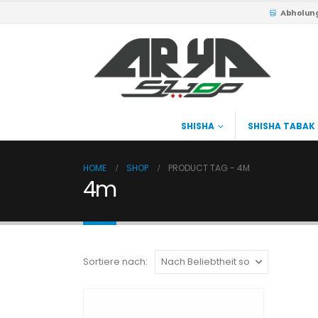
Abholun
SHISHA
SHISHA TABAK
HOME
SHOP
PRODUCT TAG -
4M
4m
Sortiere nach: