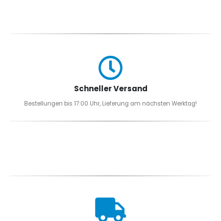
Optionen
können
auf
der
Produktseite
gewählt
werden
Schneller Versand
Bestellungen bis 17:00 Uhr, Lieferung am nächsten Werktag!