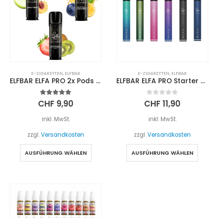
E-ZIGARETTEN
,
ELFBAR
E-ZIGARETTEN
,
ELFBAR
ELFBAR ELFA PRO 2x Pods 2ml
ELFBAR ELFA PRO Starter Kit Inkl. 1 Pod 2ml
5.00
out of 5
0
out of 5
CHF
9,90
CHF
11,90
inkl. MwSt.
inkl. MwSt.
zzgl.
Versandkosten
zzgl.
Versandkosten
Dieses
Diese
AUSFÜHRUNG WÄHLEN
AUSFÜHRUNG WÄHLEN
Produkt
Produ
weist
weist
mehrere
mehre
Varianten
Varia
auf.
auf.
Die
Die