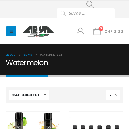
Products
search
0
CHF
0,00
HOME
SHOP
WATERMELON
Watermelon