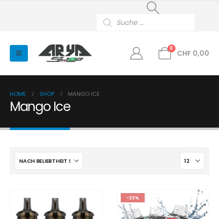
Products
search
0
CHF
0,00
HOME
SHOP
MANGO ICE
Mango Ice
-33%