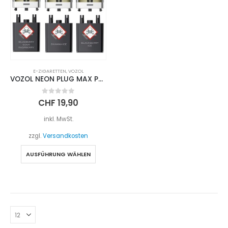
Optionen
Optio
können
könne
auf
auf
der
der
Produktseite
Produk
gewählt
gewäh
E-ZIGARETTEN
,
VOZOL
werden
werd
VOZOL NEON PLUG MAX Pods
0
out of 5
CHF
19,90
inkl. MwSt.
zzgl.
Versandkosten
Dieses
AUSFÜHRUNG WÄHLEN
Produkt
weist
mehrere
Varianten
auf.
Die