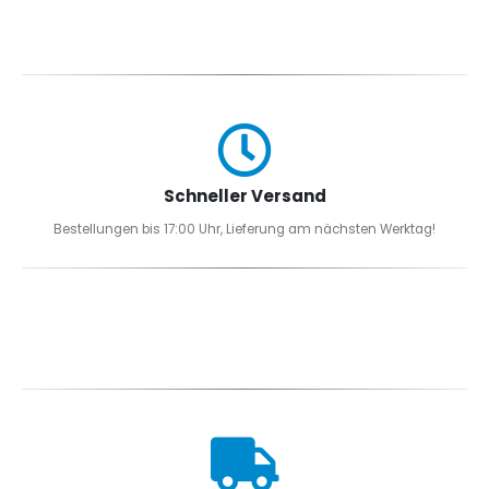
Optionen
können
auf
der
Produktseite
gewählt
werden
Schneller Versand
Bestellungen bis 17:00 Uhr, Lieferung am nächsten Werktag!