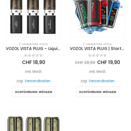
E-ZIGARETTEN
,
VOZOL
E-ZIGARETTEN
,
VOZOL
VOZOL VISTA PLUG – Liquid Pod
VOZOL VISTA PLUG | Starter Kit
Ursprünglich
Aktu
0
out of 5
0
out of 5
CHF
18,90
CHF
19,90
CHF
29,90
Preis
Prei
war:
ist:
inkl. MwSt.
inkl. MwSt.
CHF 29,90
CHF 
zzgl.
Versandkosten
zzgl.
Versandkosten
Dieses
Diese
AUSFÜHRUNG WÄHLEN
AUSFÜHRUNG WÄHLEN
Produkt
Produ
weist
weist
mehrere
mehre
Varianten
Varia
auf.
auf.
Die
Die