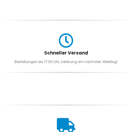
Optionen
können
auf
der
Produktseite
gewählt
werden
Schneller Versand
Bestellungen bis 17:00 Uhr, Lieferung am nächsten Werktag!