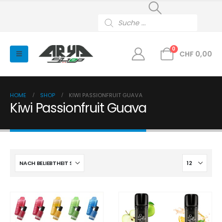
Products
search
0
CHF
0,00
HOME
SHOP
KIWI PASSIONFRUIT GUAVA
Kiwi Passionfruit Guava