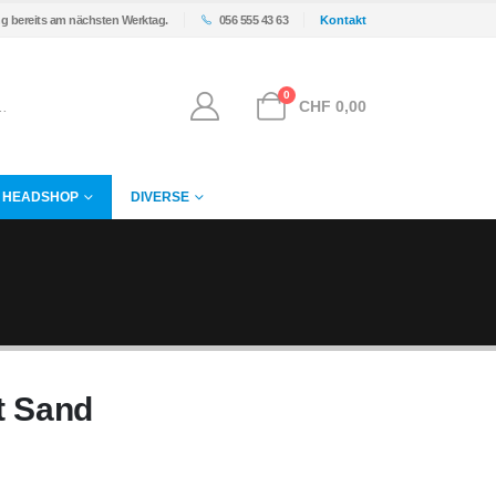
ng bereits am nächsten Werktag.
056 555 43 63
Kontakt
0
CHF
0,00
HEADSHOP
DIVERSE
t Sand