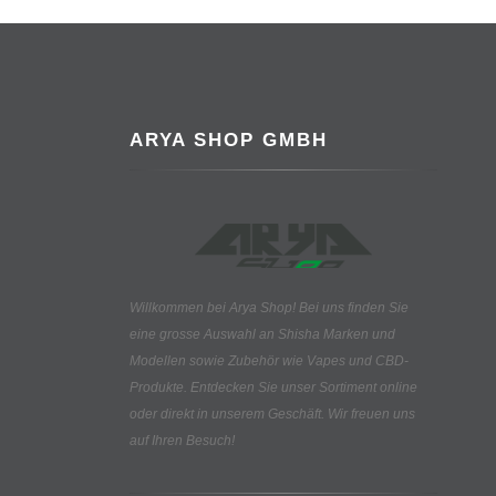
ARYA SHOP GMBH
Willkommen bei Arya Shop! Bei uns finden Sie
eine grosse Auswahl an
Shisha Marken und
Modellen sowie Zubehör wie Vapes und CBD-
Produkte.
Entdecken Sie unser Sortiment online
oder direkt in unserem Geschäft. Wir freuen uns
auf Ihren Besuch!