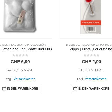
R
ERSES
,
HEADSHOP
,
ZIPPO ZUBEHÖR
DIVERSES
,
HEADSHOP
,
ZIPPO ZUB
 Cotton and Felt (Watte und Filz)
Zippo | Flints (Feuersteine
0
out of 5
0
out of 5
CHF
6,90
CHF
2,90
inkl. 8,1 % MwSt.
inkl. 8,1 % MwSt.
zzgl.
Versandkosten
zzgl.
Versandkosten
IN DEN WARENKORB
IN DEN WARENKORB