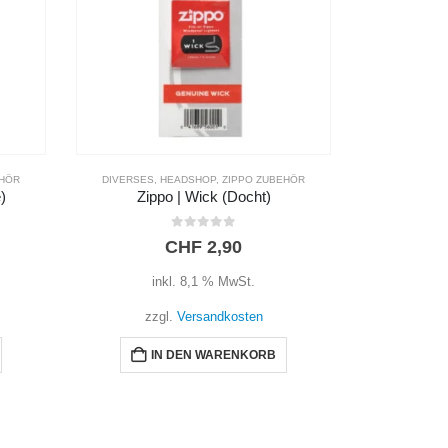
EHÖR
DIVERSES
,
HEADSHOP
,
ZIPPO ZUBEHÖR
)
Zippo | Wick (Docht)
0
out of 5
CHF
2,90
inkl. 8,1 % MwSt.
zzgl.
Versandkosten
IN DEN WARENKORB