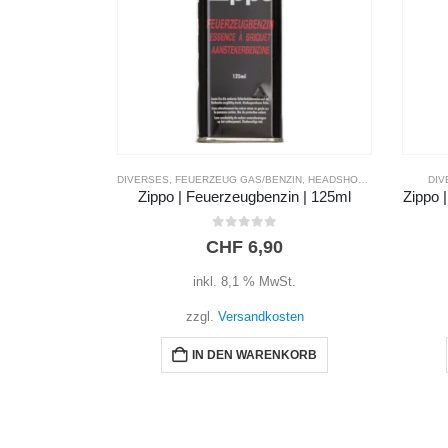
DIVERSES
,
FEUERZEUG GAS/BENZIN
,
HEADSHOP
,
ZIPPO ZUBEHÖ
DIV
Zippo | Feuerzeugbenzin | 125ml
Zippo |
0
out of 5
CHF
6,90
inkl. 8,1 % MwSt.
zzgl.
Versandkosten
IN DEN WARENKORB