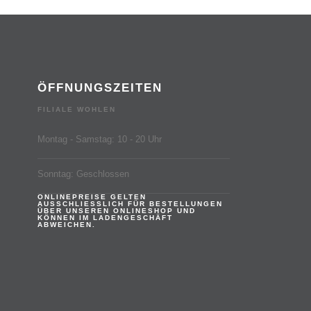
ÖFFNUNGSZEITEN
FILIALE WOHLEN
Montag - Samstag: 10 - 20 Uhr
Sonntag: Geschlossen
ONLINEPREISE GELTEN
AUSSCHLIESSLICH FÜR BESTELLUNGEN
ÜBER UNSEREN ONLINESHOP UND
KÖNNEN IM LADENGESCHÄFT
ABWEICHEN.