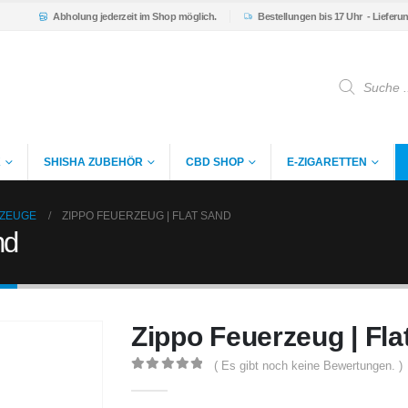
Abholung
jederzeit im Shop möglich.
Bestellungen bis 17 Uhr
- Lieferu
Products
search
K
SHISHA ZUBEHÖR
CBD SHOP
E-ZIGARETTEN
RZEUGE
ZIPPO FEUERZEUG | FLAT SAND
nd
Zippo Feuerzeug | Fla
( Es gibt noch keine Bewertungen. )
0
out of 5