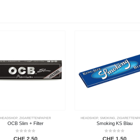
DSHOP
,
SMOKING
,
ZIGARETTENPAPIER
FEUERZEUG
,
HEADSHOP
Smoking KS Blau
Bic Mini Feuerzeug
0
out of 5
0
out of 5
CHF
1,50
CHF
1,70