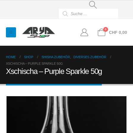
Products
search
0
CHF
0,00
HOME
SHOP
SHISHA ZUBEHÖR
,
DIVERSES ZUBEHÖR
XSCHISCHA – PURPLE SPARKLE 50G
Xschischa – Purple Sparkle 50g