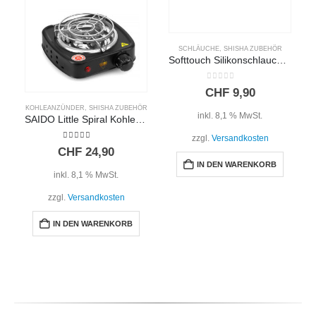
SCHLÄUCHE
,
SHISHA ZUBEHÖR
Softtouch Silikonschlauch – Transparent
0
out of 5
CHF
9,90
KOHLEANZÜNDER
,
SHISHA ZUBEHÖR
inkl. 8,1 % MwSt.
SAIDO Little Spiral Kohleanzünder 500W + Kohlegitter
zzgl.
Versandkosten
4.00
out of 5
CHF
24,90
IN DEN WARENKORB
inkl. 8,1 % MwSt.
zzgl.
Versandkosten
IN DEN WARENKORB