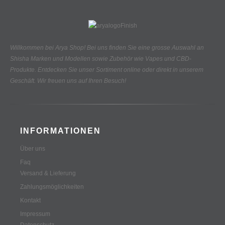
Willkommen bei Arya Shop! Bei uns finden Sie eine grosse Auswahl an
Shisha Marken und Modellen sowie Zubehör wie Vapes und CBD-
Produkte.
Entdecken Sie unser Sortiment online oder direkt in unserem
Geschäft. Wir freuen uns auf Ihren Besuch!
INFORMATIONEN
Über uns
Faq
Versand & Lieferung
Zahlungsmöglichkeiten
Kontakt
Impressum
Datenschutz