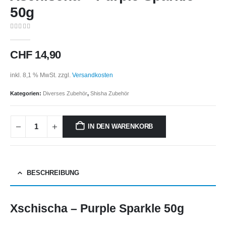
50g
0
out of 5
CHF
14,90
inkl. 8,1 % MwSt.
zzgl.
Versandkosten
Kategorien:
Diverses Zubehör
,
Shisha Zubehör
IN DEN WARENKORB
BESCHREIBUNG
Xschischa – Purple Sparkle 50g