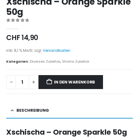
Xschischa – Orange Sparkle
50g
0
out of 5
CHF
14,90
inkl. 8,1 % MwSt.
zzgl.
Versandkosten
Kategorien:
Diverses Zubehör
,
Shisha Zubehör
IN DEN WARENKORB
BESCHREIBUNG
Xschischa – Orange Sparkle 50g