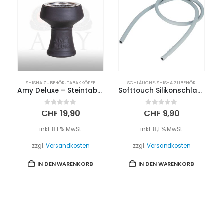
SHISHA ZUBEHÖR
,
TABAKKÖPFE
SCHLÄUCHE
,
SHISHA ZUBEHÖR
Amy Deluxe – Steintabaktopf mit Sieb
Softtouch Silikonschlauch – Transparent
0
out of 5
0
out of 5
CHF
19,90
CHF
9,90
inkl. 8,1 % MwSt.
inkl. 8,1 % MwSt.
zzgl.
Versandkosten
zzgl.
Versandkosten
IN DEN WARENKORB
IN DEN WARENKORB