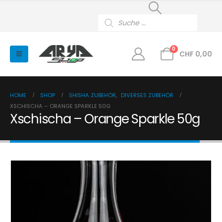
Products
search
0
CHF
0,00
HOME
SHOP
SHISHA ZUBEHÖR
,
DIVERSES ZUBEHÖR
XSCHISCHA – ORANGE SPARKLE 50G
Xschischa – Orange Sparkle 50g