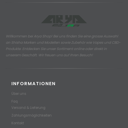
Willkommen bei Arya Shop! Bei uns finden Sie eine grosse Auswahl
an
Shisha Marken und Modellen sowie Zubehör wie Vapes und CBD-
Produkte.
Entdecken Sie unser Sortiment online oder direkt in
unserem Geschäft. Wir freuen uns auf Ihren Besuch!
INFORMATIONEN
Über uns
Faq
Versand & Lieferung
Zahlungsmöglichkeiten
Kontakt