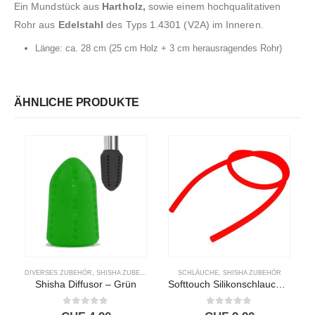
Ein Mundstück aus
Hartholz,
sowie einem hochqualitativen
Rohr aus
Edelstahl
des Typs 1.4301 (V2A) im Inneren.
Länge: ca. 28 cm (25 cm Holz + 3 cm herausragendes Rohr)
ÄHNLICHE PRODUKTE
DIVERSES ZUBEHÖR
,
SHISHA ZUBEHÖR
SCHLÄUCHE
,
SHISHA ZUBEHÖR
Shisha Diffusor – Grün
Softtouch Silikonschlauch – Rot
0
out of 5
0
out of 5