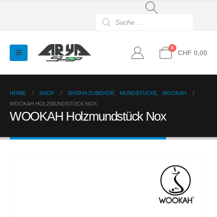
Products
search
0
CHF
0,00
HOME
SHOP
SHISHA ZUBEHÖR
,
MUNDSTÜCKE
,
WOOKAH
WOOKAH HOLZMUNDSTÜCK NOX
WOOKAH Holzmundstück Nox