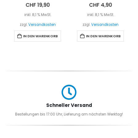
5.00
out of 5
0
out of 5
CHF
19,90
CHF
4,90
inkl. 8,1 % MwSt.
inkl. 8,1 % MwSt.
zzgl.
Versandkosten
zzgl.
Versandkosten
IN DEN WARENKORB
IN DEN WARENKORB
Schneller Versand
Bestellungen bis 17:00 Uhr, Lieferung am nächsten Werktag!