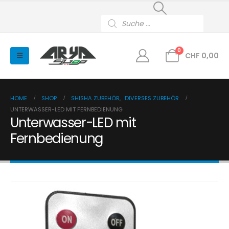
Products
search
0
CHF
0,00
HOME
SHOP
SHISHA ZUBEHÖR
,
DIVERSES ZUBEHÖR
UNTERWASSER-LED MIT FERNBEDIENUNG
Unterwasser-LED mit
Fernbedienung