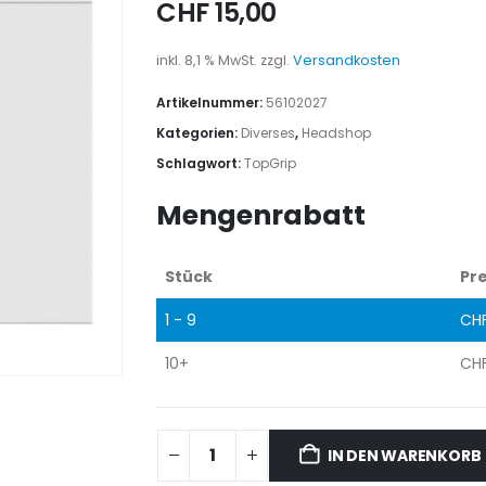
CHF
15,00
inkl. 8,1 % MwSt.
zzgl.
Versandkosten
Artikelnummer:
56102027
Kategorien:
Diverses
,
Headshop
Schlagwort:
TopGrip
Mengenrabatt
Stück
Pre
1 - 9
CH
10+
CH
IN DEN WARENKORB