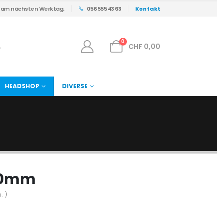
s am nächsten Werktag.
056 555 43 63
Kontakt
0
CHF
0,00
HEADSHOP
DIVERSE
150mm
. )