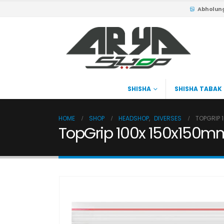
Abholun
SHISHA
SHISHA TABAK
HOME
SHOP
HEADSHOP
,
DIVERSES
TOPGRIP 
TopGrip 100x 150x150m