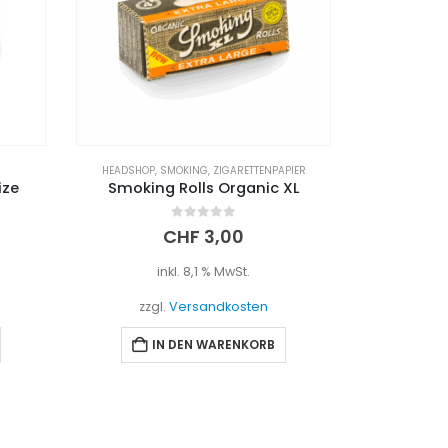
PIER
HEADSHOP
,
WAAGE
HEADSHOP
,
XL
Digital Waage 0.01g/500g
Smo
0
out of 5
CHF
29,90
inkl. 8,1 % MwSt.
i
zzgl.
Versandkosten
zzgl
IN DEN WARENKORB
I