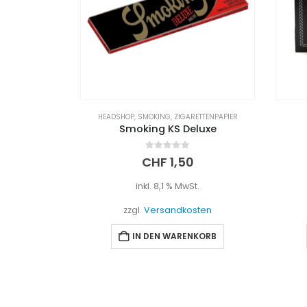
ETTENPAPIER
HEADSHOP
,
ZIGARETTENPAPIER
luxe
OCB Double Premium
Ri
0
out of 5
CHF
2,00
t.
inkl. 8,1 % MwSt.
sten
zzgl.
Versandkosten
NKORB
IN DEN WARENKORB