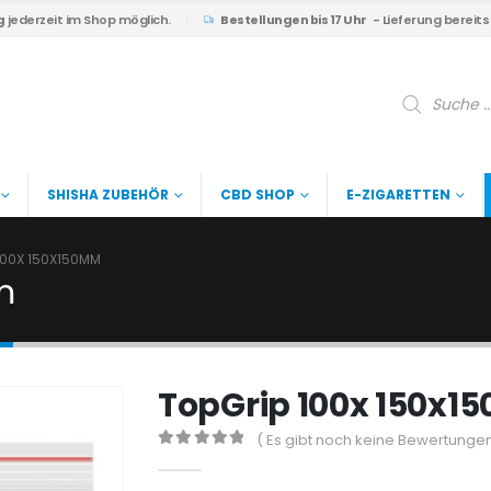
g
jederzeit im Shop möglich.
Bestellungen bis 17 Uhr
- Lieferung bereit
Products
search
SHISHA ZUBEHÖR
CBD SHOP
E-ZIGARETTEN
100X 150X150MM
m
TopGrip 100x 150x
( Es gibt noch keine Bewertungen
0
out of 5