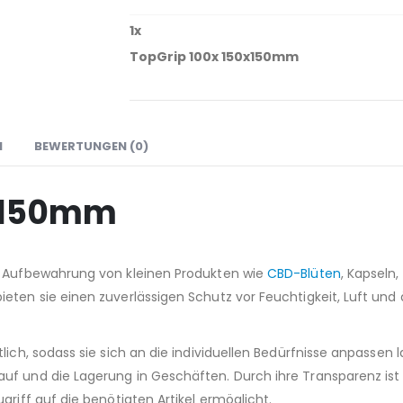
1
x
TopGrip 100x 150x150mm
N
BEWERTUNGEN (0)
0x150mm
ie Aufbewahrung von kleinen Produkten wie
CBD-Blüten
, Kapseln
eten sie einen zuverlässigen Schutz vor Feuchtigkeit, Luft und
lich, sodass sie sich an die individuellen Bedürfnisse anpassen l
f und die Lagerung in Geschäften. Durch ihre Transparenz ist de
griff auf die benötigten Artikel ermöglicht.