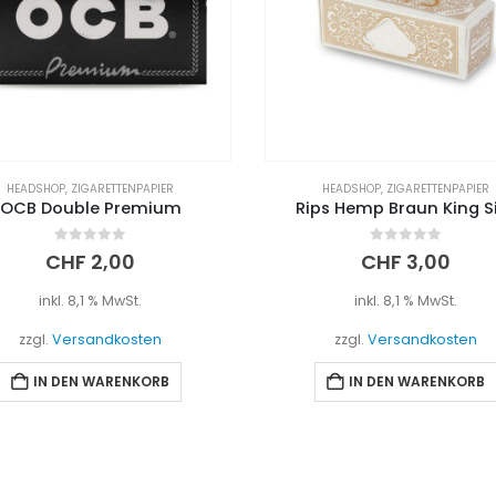
HEADSHOP
,
ZIGARETTENPAPIER
HEADSHOP
,
SMOKING
,
ZIGARETTENPA
ps Hemp Braun King Size
Smoking Rolls Organic 
0
out of 5
0
out of 5
CHF
3,00
CHF
3,00
inkl. 8,1 % MwSt.
inkl. 8,1 % MwSt.
zzgl.
Versandkosten
zzgl.
Versandkosten
IN DEN WARENKORB
IN DEN WARENKORB