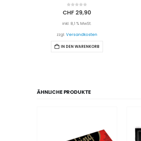
0
out of 5
CHF
29,90
inkl. 8,1 % MwSt.
zzgl.
Versandkosten
IN DEN WARENKORB
ÄHNLICHE PRODUKTE