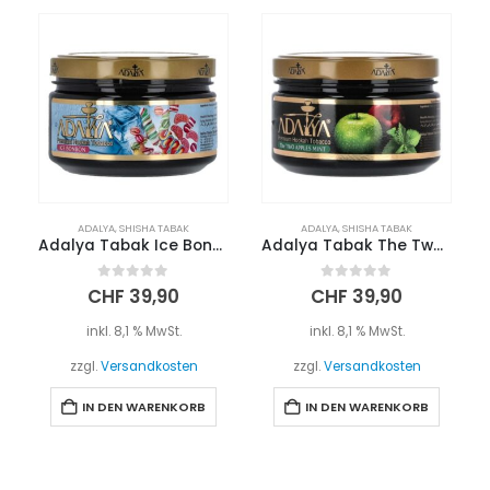
ADALYA
,
SHISHA TABAK
ADALYA
,
SHISHA TABAK
Adalya Tabak Ice Bonbon 200g
Adalya Tabak The Two Apples Mint 200g
0
out of 5
0
out of 5
CHF
39,90
CHF
39,90
inkl. 8,1 % MwSt.
inkl. 8,1 % MwSt.
zzgl.
Versandkosten
zzgl.
Versandkosten
IN DEN WARENKORB
IN DEN WARENKORB