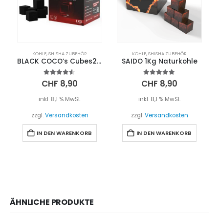
KOHLE
,
SHISHA ZUBEHÖR
KOHLE
,
SHISHA ZUBEHÖR
BLACK COCO’s Cubes26 1kg
SAIDO 1Kg Naturkohle
4.50
out of 5
5.00
out of 5
CHF
8,90
CHF
8,90
inkl. 8,1 % MwSt.
inkl. 8,1 % MwSt.
zzgl.
Versandkosten
zzgl.
Versandkosten
IN DEN WARENKORB
IN DEN WARENKORB
ÄHNLICHE PRODUKTE