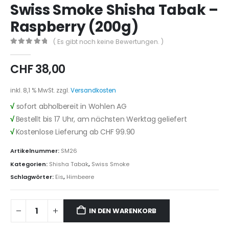
Swiss Smoke Shisha Tabak –
Raspberry (200g)
( Es gibt noch keine Bewertungen. )
0
out of 5
CHF
38,00
inkl. 8,1 % MwSt.
zzgl.
Versandkosten
√
sofort abholbereit in Wohlen AG
√
Bestellt bis 17 Uhr, am nächsten Werktag geliefert
√
Kostenlose Lieferung ab CHF 99.90
Artikelnummer:
SM26
Kategorien:
Shisha Tabak
,
Swiss Smoke
Schlagwörter:
Eis
,
Himbeere
IN DEN WARENKORB