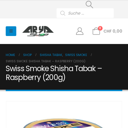
Products
search
0
CHF
0,00
HOME
SHOP
SHISHA TABAK
,
SWISS SMOKE
SWISS SMOKE SHISHA TABAK – RASPBERRY (200G)
Swiss Smoke Shisha Tabak –
Raspberry (200g)