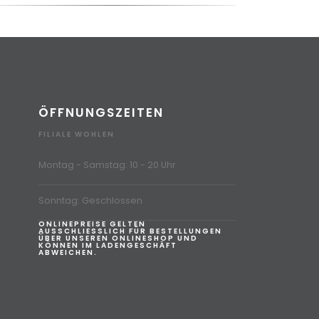
ÖFFNUNGSZEITEN
FILIALE WOHLEN
Montag - Samstag: 10 - 20 Uhr
Sonntag: Geschlossen
ONLINEPREISE GELTEN
AUSSCHLIESSLICH FÜR BESTELLUNGEN
ÜBER UNSEREN ONLINESHOP UND
KÖNNEN IM LADENGESCHÄFT
ABWEICHEN.