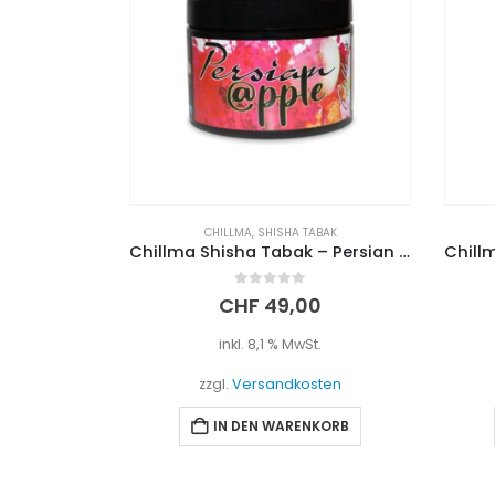
CHILLMA
,
SHISHA TABAK
Chillma Shisha Tabak – Persian Apple (250g)
0
out of 5
CHF
49,00
inkl. 8,1 % MwSt.
zzgl.
Versandkosten
IN DEN WARENKORB