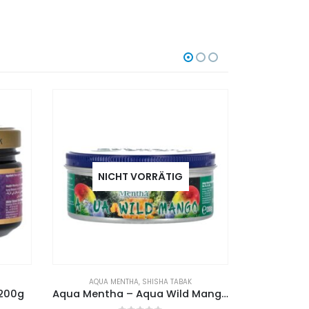
NICHT VORRÄTIG
AQUA MENTHA
,
SHISHA TABAK
AD
Aqua Mentha – Aqua Wild Mango 200g
Aqua Mentha – Aqua Crazy Peach 200g
Adalya 