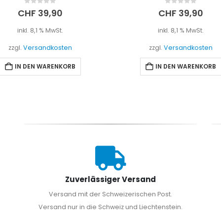
0
out of 5
0
out of 5
CHF
39,90
CHF
42,00
inkl. 8,1 % MwSt.
inkl. 8,1 % MwSt.
zzgl.
Versandkosten
zzgl.
Versandkosten
IN DEN WARENKORB
WEITERLESEN
Zuverlässiger Versand
Versand mit der Schweizerischen Post.
Versand nur in die Schweiz und Liechtenstein.