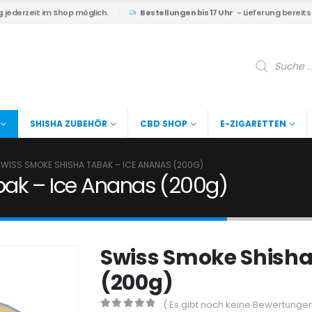
g
jederzeit im Shop möglich.
Bestellungen bis 17 Uhr
- Lieferung bereit
Products
search
SHISHA ZUBEHÖR
CBD SHOP
E-ZIGARETTEN
WISS SMOKE SHISHA TABAK – ICE ANANAS (200G)
ak – Ice Ananas (200g)
Swiss Smoke Shisha
(200g)
( Es gibt noch keine Bewertungen