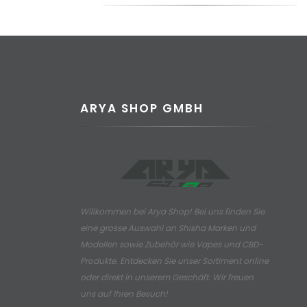
ARYA SHOP GMBH
Willkommen bei Arya Shop! Bei uns finden Sie
eine grosse Auswahl an
Shisha Marken und
Modellen sowie Zubehör wie Vapes und CBD-
Produkte.
Entdecken Sie unser Sortiment online
oder direkt in unserem Geschäft. Wir freuen
uns auf Ihren Besuch!