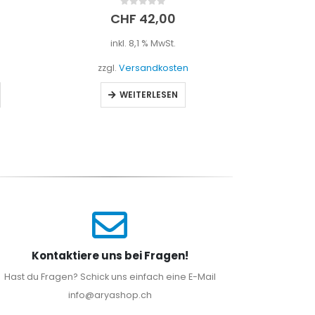
0
out of 5
CHF
42,00
inkl. 8,1 % MwSt.
i
zzgl.
Versandkosten
zzgl
WEITERLESEN
I
Kontaktiere uns bei Fragen!
Hast du Fragen? Schick uns einfach eine E-Mail
info@aryashop.ch