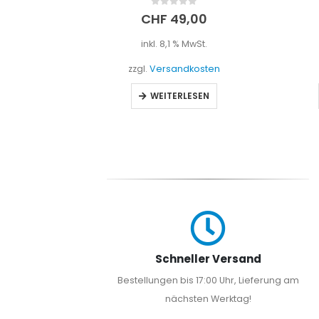
0
out of 5
0
CHF
39,90
t.
inkl. 8,1 % MwSt.
sten
zzgl.
Versandkosten
EN
IN DEN WARENKORB
Schneller Versand
Bestellungen bis 17:00 Uhr, Lieferung am
nächsten Werktag!