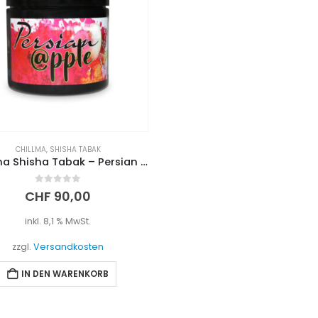
CHILLMA
,
SHISHA TABAK
Chillma Shisha Tabak – Persian Apple (500g)
0
out of 5
CHF
90,00
inkl. 8,1 % MwSt.
zzgl.
Versandkosten
IN DEN WARENKORB