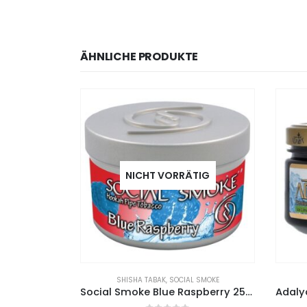
ÄHNLICHE PRODUKTE
TIG
 SMOKE
ADALYA
,
SHISHA TABAK
Social Smoke Blue Raspberry 250g
Adalya Tabak Ice Lime on the Rocks 200g
Adal