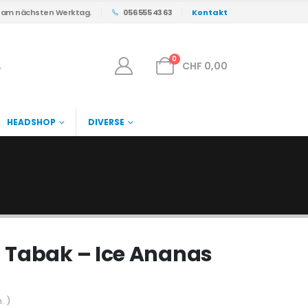
s am nächsten Werktag.
056 555 43 63
Kontakt
0
CHF
0,00
HEADSHOP
DIVERSE
 Tabak – Ice Ananas
. )