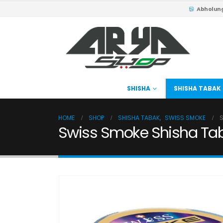
Abholun
SHISHA
SHISHA TABAK
HOME
SHOP
SHISHA TABAK
,
SWISS SMOKE
S
Swiss Smoke Shisha Tab