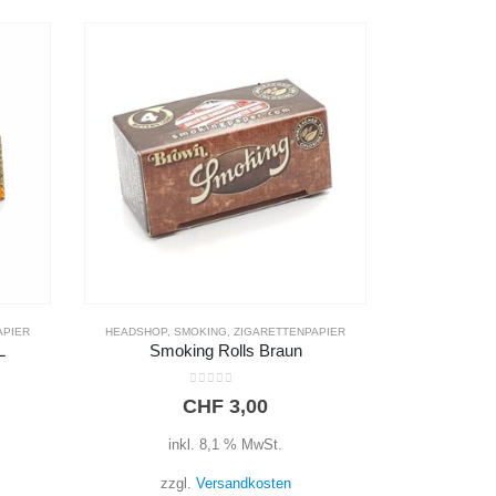
APIER
HEADSHOP
,
PIPE
HEADS
DK Glass Dry Pipe
OCB 
0
out of 5
CHF
9,90
inkl. 8,1 % MwSt.
i
zzgl.
Versandkosten
zz