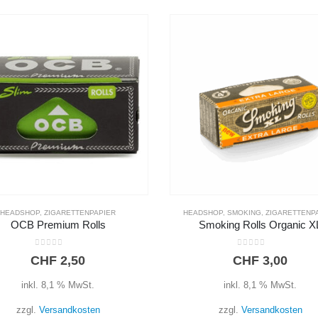
DSHOP
,
SMOKING
,
ZIGARETTENPAPIER
HEADSHOP
,
SMOKING
,
ZIGARETTENP
Smoking Rolls Organic XL
Smoking Rolls Braun
0
out of 5
0
out of 5
CHF
3,00
CHF
3,00
inkl. 8,1 % MwSt.
inkl. 8,1 % MwSt.
zzgl.
Versandkosten
zzgl.
Versandkosten