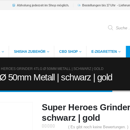
Abholung
jederzeit im Shop möglich.
Bestellungen bis 17 Uhr
- Lieferu
Products
search
K
SHISHA ZUBEHÖR
CBD SHOP
E-ZIGARETTEN
 HEROES GRINDER 4TLG Ø 50MM METALL | SCHWARZ | GOLD
 Ø 50mm Metall | schwarz | gold
Super Heroes Grinder
schwarz | gold
( Es gibt noch keine Bewertungen. )