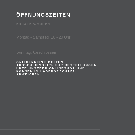
ÖFFNUNGSZEITEN
FILIALE WOHLEN
Montag - Samstag: 10 - 20 Uhr
Sonntag: Geschlossen
ONLINEPREISE GELTEN
AUSSCHLIESSLICH FÜR BESTELLUNGEN
ÜBER UNSEREN ONLINESHOP UND
KÖNNEN IM LADENGESCHÄFT
ABWEICHEN.