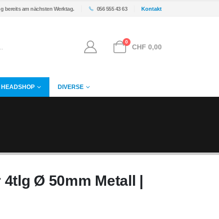
ng bereits am nächsten Werktag.
056 555 43 63
Kontakt
0
CHF
0,00
HEADSHOP
DIVERSE
 4tlg Ø 50mm Metall |