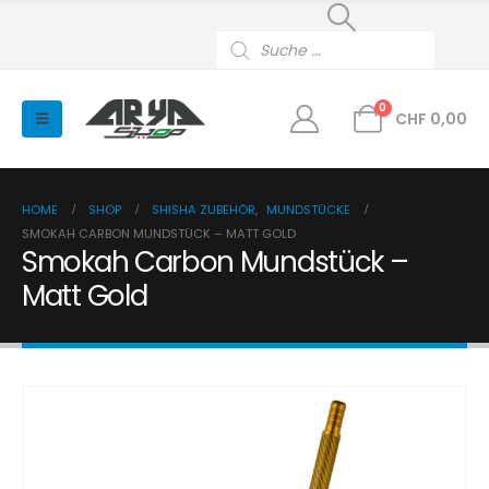
Products
search
0
CHF
0,00
HOME
SHOP
SHISHA ZUBEHÖR
,
MUNDSTÜCKE
SMOKAH CARBON MUNDSTÜCK – MATT GOLD
Smokah Carbon Mundstück –
Matt Gold