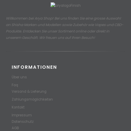
Willkommen bei Arya Shop! Bei uns finden Sie eine grosse Auswahl
an
Shisha Marken und Modellen sowie Zubehör wie Vapes und CBD-
Produkte.
Entdecken Sie unser Sortiment online oder direkt in
unserem Geschäft. Wir freuen uns auf Ihren Besuch!
INFORMATIONEN
Über uns
Faq
Versand & Lieferung
Zahlungsmöglichkeiten
Kontakt
Impressum
Datenschutz
AGB