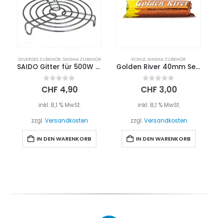
DIVERSES ZUBEHÖR
,
SHISHA ZUBEHÖR
KOHLE
,
SHISHA ZUBEHÖR
SAIDO Gitter für 500W Kohleanzünder
Golden River 40mm Selbstzünder Kohle
0
out of 5
0
out of 5
CHF
4,90
CHF
3,00
inkl. 8,1 % MwSt.
inkl. 8,1 % MwSt.
zzgl.
Versandkosten
zzgl.
Versandkosten
IN DEN WARENKORB
IN DEN WARENKORB