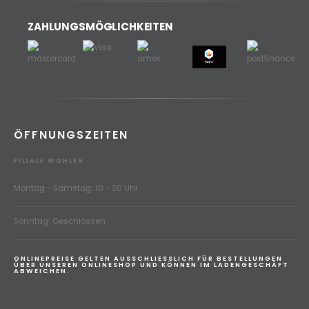
ZAHLUNGSMÖGLICHKEITEN
ÖFFNUNGSZEITEN
FILIALE WOHLEN
Montag - Samstag: 10 - 20 Uhr
Sonntag: Geschlossen
ONLINEPREISE GELTEN AUSSCHLIESSLICH FÜR BESTELLUNGEN
ÜBER UNSEREN ONLINESHOP UND KÖNNEN IM LADENGESCHÄFT
ABWEICHEN.