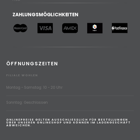
ZAHLUNGSMÖGLICHKEITEN
ÖFFNUNGSZEITEN
FILIALE WOHLEN
Montag - Samstag: 10 - 20 Uhr
Sonntag: Geschlossen
ONLINEPREISE GELTEN AUSSCHLIESSLICH FÜR BESTELLUNGEN
ÜBER UNSEREN ONLINESHOP UND KÖNNEN IM LADENGESCHÄFT
ABWEICHEN.