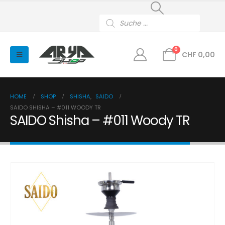
Products
search
0
CHF
0,00
HOME
SHOP
SHISHA
,
SAIDO
SAIDO SHISHA – #011 WOODY TR
SAIDO Shisha – #011 Woody TR