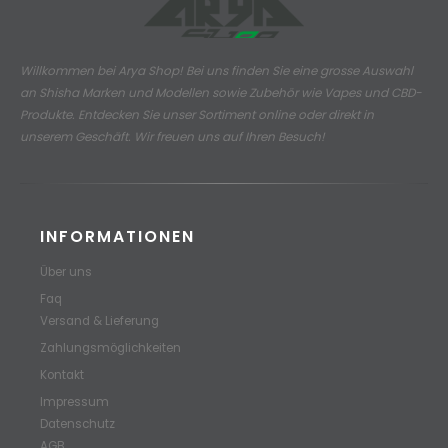
Willkommen bei Arya Shop! Bei uns finden Sie eine grosse Auswahl
an
Shisha Marken und Modellen sowie Zubehör wie Vapes und CBD-
Produkte.
Entdecken Sie unser Sortiment online oder direkt in
unserem Geschäft. Wir freuen uns auf Ihren Besuch!
INFORMATIONEN
Über uns
Faq
Versand & Lieferung
Zahlungsmöglichkeiten
Kontakt
Impressum
Datenschutz
AGB