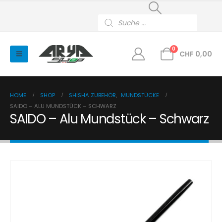
Products
search
0
CHF
0,00
HOME
SHOP
SHISHA ZUBEHÖR
,
MUNDSTÜCKE
SAIDO – ALU MUNDSTÜCK – SCHWARZ
SAIDO – Alu Mundstück – Schwarz