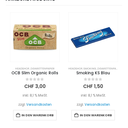
HEADSHOP
,
ZIGARETTENPAPIER
HEADSHOP
,
SMOKING
,
ZIGARETTENPAPIER
OCB Slim Organic Rolls
Smoking KS Blau
0
out of 5
0
out of 5
CHF
3,00
CHF
1,50
inkl. 8,1 % MwSt.
inkl. 8,1 % MwSt.
zzgl.
Versandkosten
zzgl.
Versandkosten
IN DEN WARENKORB
IN DEN WARENKORB