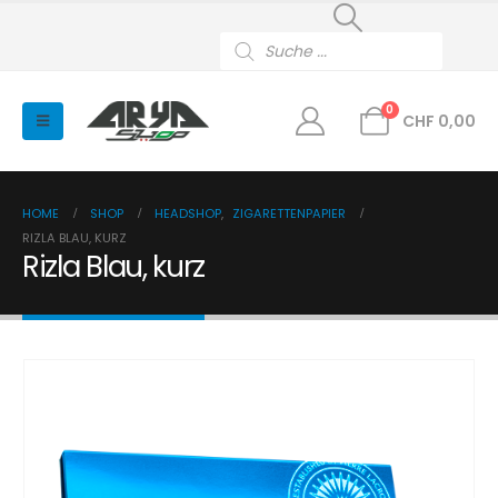
Products
search
0
CHF
0,00
HOME
SHOP
HEADSHOP
,
ZIGARETTENPAPIER
RIZLA BLAU, KURZ
Rizla Blau, kurz