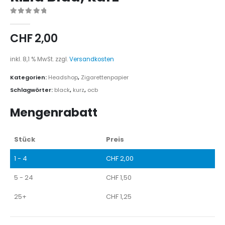
0
out of 5
CHF
2,00
inkl. 8,1 % MwSt.
zzgl.
Versandkosten
Kategorien:
Headshop
,
Zigarettenpapier
Schlagwörter:
black
,
kurz
,
ocb
Mengenrabatt
Stück
Preis
1 - 4
CHF
2,00
5 - 24
CHF
1,50
25+
CHF
1,25