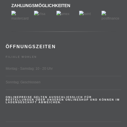
ZAHLUNGSMÖGLICHKEITEN
ÖFFNUNGSZEITEN
FILIALE WOHLEN
Montag - Samstag: 10 - 20 Uhr
Sonntag: Geschlossen
ONLINEPREISE GELTEN AUSSCHLIESSLICH FÜR
BESTELLUNGEN ÜBER UNSEREN ONLINESHOP UND KÖNNEN IM
LADENGESCHÄFT ABWEICHEN.