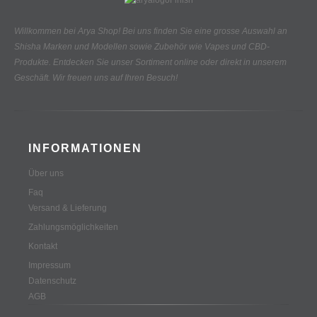
Willkommen bei Arya Shop! Bei uns finden Sie eine grosse Auswahl an
Shisha Marken und Modellen sowie Zubehör wie Vapes und CBD-
Produkte.
Entdecken Sie unser Sortiment online oder direkt in unserem
Geschäft. Wir freuen uns auf Ihren Besuch!
INFORMATIONEN
Über uns
Faq
Versand & Lieferung
Zahlungsmöglichkeiten
Kontakt
Impressum
Datenschutz
AGB