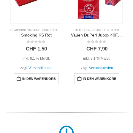
HEADSHOP
,
SMOKING
,
ZIGARETTENPAPIER
HEADSHOP
,
ZIGARETTENFILTER
Smoking KS Rot
Vauen Dr.Perl Jubox 40Filter
0
out of 5
0
out of 5
CHF
1,50
CHF
7,90
inkl. 8,1 % MwSt.
inkl. 8,1 % MwSt.
zzgl.
Versandkosten
zzgl.
Versandkosten
IN DEN WARENKORB
IN DEN WARENKORB