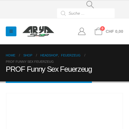
Products
search
0
CHF
0,00
HOME
SHOP
HEADSHOP
,
FEUERZEUG
PROF FUNNY SEX FEUERZEUG
PROF Funny Sex Feuerzeug