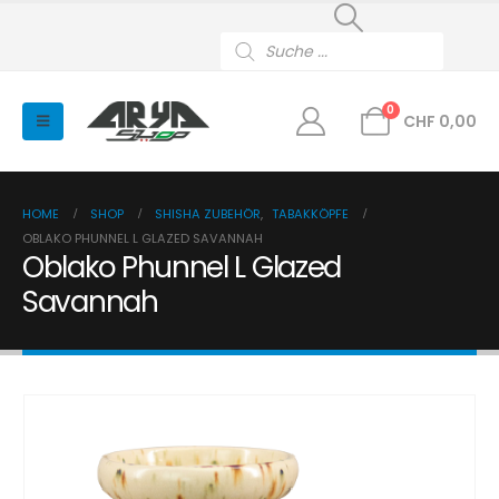
Products
search
0
CHF
0,00
HOME
SHOP
SHISHA ZUBEHÖR
,
TABAKKÖPFE
OBLAKO PHUNNEL L GLAZED SAVANNAH
Oblako Phunnel L Glazed
Savannah