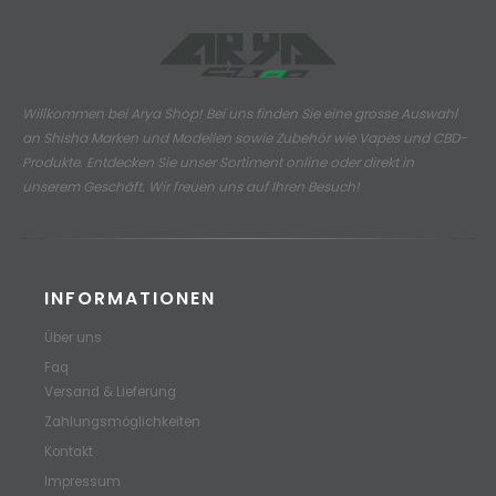
Willkommen bei Arya Shop! Bei uns finden Sie eine grosse Auswahl
an
Shisha Marken und Modellen sowie Zubehör wie Vapes und CBD-
Produkte.
Entdecken Sie unser Sortiment online oder direkt in
unserem Geschäft. Wir freuen uns auf Ihren Besuch!
INFORMATIONEN
Über uns
Faq
Versand & Lieferung
Zahlungsmöglichkeiten
Kontakt
Impressum