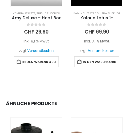
KAMINAUFSÄTZE
,
SHISHA ZUBEHÖR
KAMINAUFSÄTZE
,
SHISHA ZUBEHÖR
Amy Deluxe – Heat Box
Kaloud Lotus 1+
0
out of 5
0
out of 5
CHF
29,90
CHF
69,90
inkl. 8,1 % MwSt.
inkl. 8,1 % MwSt.
zzgl.
Versandkosten
zzgl.
Versandkosten
IN DEN WARENKORB
IN DEN WARENKORB
ÄHNLICHE PRODUKTE