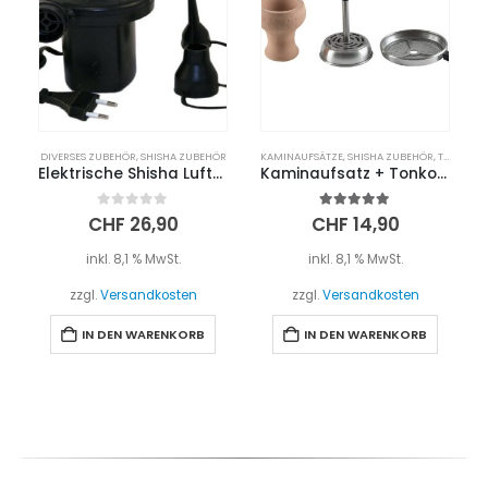
DIVERSES ZUBEHÖR
,
SHISHA ZUBEHÖR
KAMINAUFSÄTZE
,
SHISHA ZUBEHÖR
,
TABAKKÖPFE
Elektrische Shisha Luftpumpe
Kaminaufsatz + Tonkopf Set
0
out of 5
5.00
out of 5
CHF
26,90
CHF
14,90
inkl. 8,1 % MwSt.
inkl. 8,1 % MwSt.
zzgl.
Versandkosten
zzgl.
Versandkosten
IN DEN WARENKORB
IN DEN WARENKORB