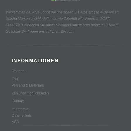
Willkommen bei Arya Shop! Bei uns finden Sie eine grosse Auswahl an
Shisha Marken und Modellen sowie Zubehör wie Vapes und CBD-
Produkte.
Entdecken Sie unser Sortiment online oder direkt in unserem
Geschäft. Wir freuen uns auf Ihren Besuch!
INFORMATIONEN
Über uns
Faq
Versand & Lieferung
Zahlungsmöglichkeiten
Kontakt
Impressum
Datenschutz
AGB