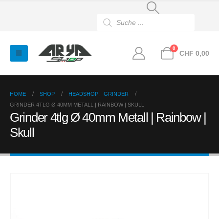
Products
search
0
CHF
0,00
HOME
SHOP
HEADSHOP
,
GRINDER
GRINDER 4TLG Ø 40MM METALL | RAINBOW | SKULL
Grinder 4tlg Ø 40mm Metall | Rainbow |
Skull