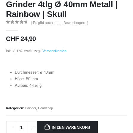
Grinder 4tlg Ø 40mm Metall |
Rainbow | Skull
( Es gibt noch keine Bewertungen. )
0
out of 5
CHF
24,90
inkl. 8,1 % MwSt.
zzgl.
Versandkosten
Durchmesser: ø 40mm
Höhe: 50 mm
Aufbau: 4-Teilig
Kategorien:
Grinder
,
Headshop
IN DEN WARENKORB