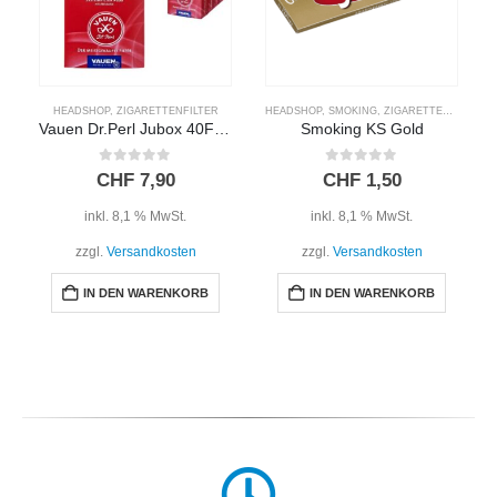
HEADSHOP
,
ZIGARETTENFILTER
HEADSHOP
,
SMOKING
,
ZIGARETTENPAPIER
Vauen Dr.Perl Jubox 40Filter
Smoking KS Gold
0
out of 5
0
out of 5
CHF
7,90
CHF
1,50
inkl. 8,1 % MwSt.
inkl. 8,1 % MwSt.
zzgl.
Versandkosten
zzgl.
Versandkosten
IN DEN WARENKORB
IN DEN WARENKORB