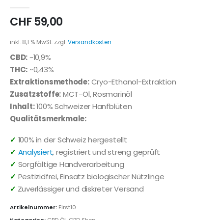
0
out of 5
CHF
59,00
inkl. 8,1 % MwSt.
zzgl.
Versandkosten
CBD:
~10,9%
THC:
~0,43%
Extraktionsmethode:
Cryo-Ethanol-Extraktion
Zusatzstoffe:
MCT-Öl, Rosmarinöl
Inhalt:
100% Schweizer Hanfblüten
Qualitätsmerkmale:
✓
100% in der Schweiz hergestellt
✓
Analysiert
, registriert und streng geprüft
✓
Sorgfältige Handverarbeitung
✓
Pestizidfrei, Einsatz biologischer Nützlinge
✓
Zuverlässiger und diskreter Versand
Artikelnummer:
First10
Kategorien:
CBD Öl
,
CBD Shop