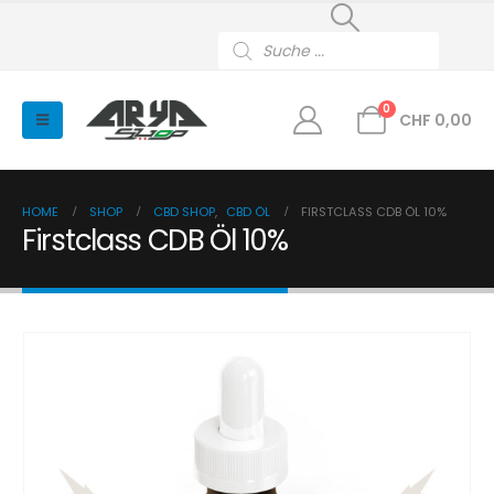
Products
search
0
CHF
0,00
HOME
SHOP
CBD SHOP
,
CBD ÖL
FIRSTCLASS CDB ÖL 10%
Firstclass CDB Öl 10%