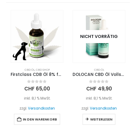
NICHT VORRÄTIG
CBD ÖL
,
CBD SHOP
CBD ÖL
Firstclass CDB Öl 8% für Tiere – THC Frei
DOLOCAN CBD Öl Vollspektrum mit Hanfsamenöl 10%
0
out of 5
0
out of 5
CHF
65,00
CHF
49,90
inkl. 8,1 % MwSt.
inkl. 8,1 % MwSt.
zzgl.
Versandkosten
zzgl.
Versandkosten
IN DEN WARENKORB
WEITERLESEN