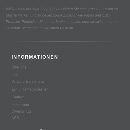
Willkommen bei Arya Shop! Bei uns finden Sie eine grosse Auswahl an
Shisha Marken und Modellen sowie Zubehör wie Vapes und CBD-
Produkte.
Entdecken Sie unser Sortiment online oder direkt in unserem
Geschäft. Wir freuen uns auf Ihren Besuch!
INFORMATIONEN
Über uns
Faq
Versand & Lieferung
Zahlungsmöglichkeiten
Kontakt
Impressum
Datenschutz
AGB