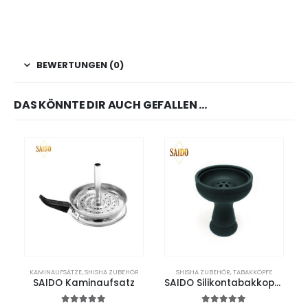
BEWERTUNGEN (0)
DAS KÖNNTE DIR AUCH GEFALLEN …
KAMINAUFSÄTZE
,
SHISHA ZUBEHÖR
SHISHA ZUBEHÖR
,
TABAKKÖPFE
SAIDO Kaminaufsatz
SAIDO Silikontabakkopf 7-Loch – Schwarz