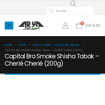
Products
search
0
CHF
0,00
HOME
SHOP
SHISHA TABAK
,
CAPITAL BRA SMOKE
CAPITAL BRA SMOKE SHISHA TABAK – CHERIÉ CHERIÉ (200G)
Capital Bra Smoke Shisha Tabak –
Cherié Cherié (200g)