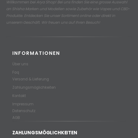
Willkommen bei Arya Shop! Bei uns finden Sie eine grosse Auswahl
an
Shisha Marken und Modellen sowie Zubehör wie Vapes und CBD-
Produkte.
Entdecken Sie unser Sortiment online oder direkt in
unserem Geschäft. Wir freuen uns auf Ihren Besuch!
INFORMATIONEN
Über uns
Faq
Versand & Lieferung
Zahlungsmöglichkeiten
Kontakt
Impressum
Datenschutz
AGB
ZAHLUNGSMÖGLICHKEITEN