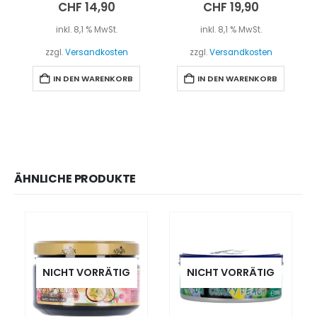
5.00
out of 5
5.00
out of 5
CHF
14,90
CHF
19,90
inkl. 8,1 % MwSt.
inkl. 8,1 % MwSt.
zzgl.
Versandkosten
zzgl.
Versandkosten
IN DEN WARENKORB
IN DEN WARENKORB
ÄHNLICHE PRODUKTE
NICHT VORRÄTIG
NICHT VORRÄTIG