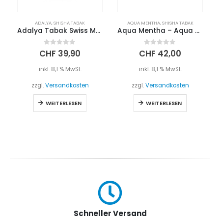
ADALYA
,
SHISHA TABAK
AQUA MENTHA
,
SHISHA TABAK
Adalya Tabak Swiss Maracuja 200g
Aqua Mentha – Aqua Crazy Peach 200g
0
out of 5
0
out of 5
CHF
39,90
CHF
42,00
inkl. 8,1 % MwSt.
inkl. 8,1 % MwSt.
zzgl.
Versandkosten
zzgl.
Versandkosten
WEITERLESEN
WEITERLESEN
Schneller Versand