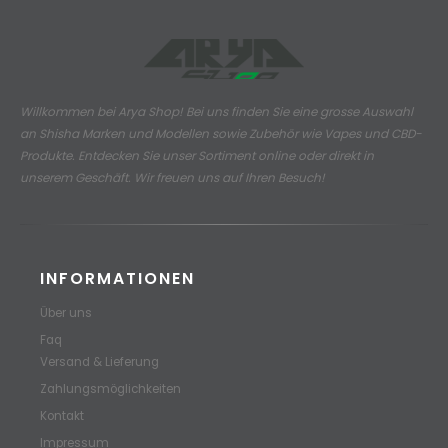
Willkommen bei Arya Shop! Bei uns finden Sie eine grosse Auswahl
an
Shisha Marken und Modellen sowie Zubehör wie Vapes und CBD-
Produkte.
Entdecken Sie unser Sortiment online oder direkt in
unserem Geschäft. Wir freuen uns auf Ihren Besuch!
INFORMATIONEN
Über uns
Faq
Versand & Lieferung
Zahlungsmöglichkeiten
Kontakt
Impressum