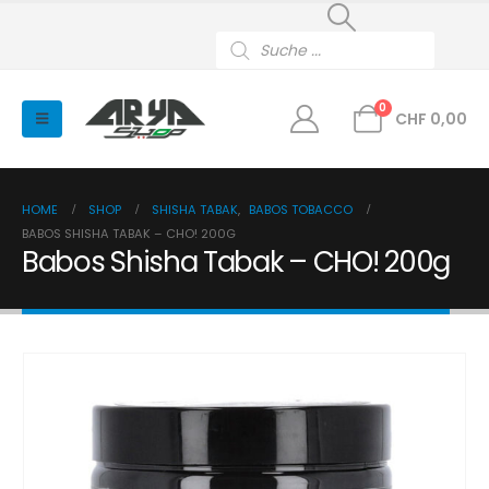
Products
search
0
CHF
0,00
HOME
SHOP
SHISHA TABAK
,
BABOS TOBACCO
BABOS SHISHA TABAK – CHO! 200G
Babos Shisha Tabak – CHO! 200g