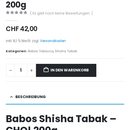
200g
( Es gibt noch keine Bewertungen. )
0
out of 5
CHF
42,00
inkl. 8,1 % MwSt.
zzgl.
Versandkosten
Kategorien:
Babos Tobacco
,
Shisha Tabak
IN DEN WARENKORB
BESCHREIBUNG
Babos Shisha Tabak –