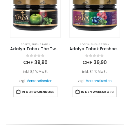
ADALYA
,
SHISHA TABAK
ADALYA
,
SHISHA TABAK
Adalya Tabak The Two Apples Mint 200g
Adalya Tabak Freshberry 200g
0
out of 5
0
out of 5
CHF
39,90
CHF
39,90
inkl. 8,1 % MwSt.
inkl. 8,1 % MwSt.
zzgl.
Versandkosten
zzgl.
Versandkosten
IN DEN WARENKORB
IN DEN WARENKORB