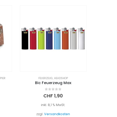
HEADSHOP
,
ZIGARETTENPAPIER
HEADS
Rips Hemp Slim Box
0
out of 5
CHF
3,00
inkl. 8,1 % MwSt.
i
zzgl.
Versandkosten
zzgl