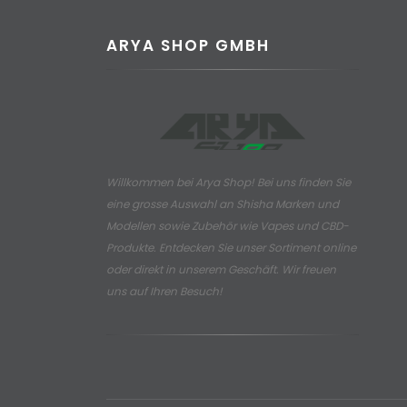
ARYA SHOP GMBH
Willkommen bei Arya Shop! Bei uns finden Sie
eine grosse Auswahl an
Shisha Marken und
Modellen sowie Zubehör wie Vapes und CBD-
Produkte.
Entdecken Sie unser Sortiment online
oder direkt in unserem Geschäft. Wir freuen
uns auf Ihren Besuch!