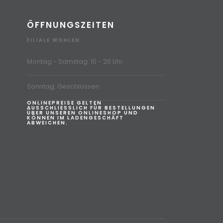
ÖFFNUNGSZEITEN
FILIALE WOHLEN
Montag - Samstag: 10 - 20 Uhr
Sonntag: Geschlossen
ONLINEPREISE GELTEN
AUSSCHLIESSLICH FÜR BESTELLUNGEN
ÜBER UNSEREN ONLINESHOP UND
KÖNNEN IM LADENGESCHÄFT
ABWEICHEN.