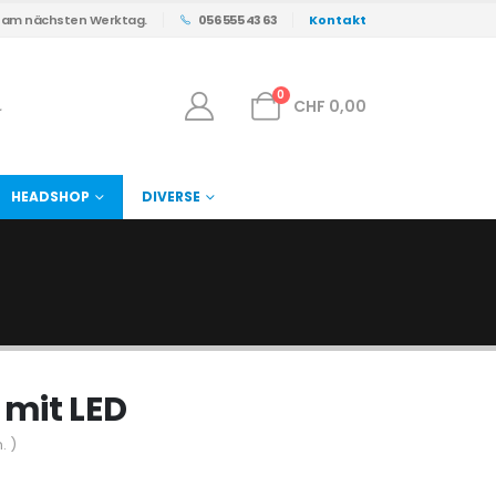
s am nächsten Werktag.
056 555 43 63
Kontakt
0
CHF
0,00
HEADSHOP
DIVERSE
mit LED
. )