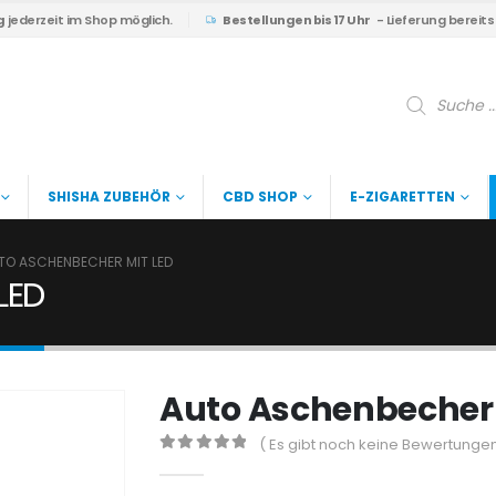
g
jederzeit im Shop möglich.
Bestellungen bis 17 Uhr
- Lieferung bereit
Products
search
SHISHA ZUBEHÖR
CBD SHOP
E-ZIGARETTEN
TO ASCHENBECHER MIT LED
LED
Auto Aschenbecher 
( Es gibt noch keine Bewertungen
0
out of 5