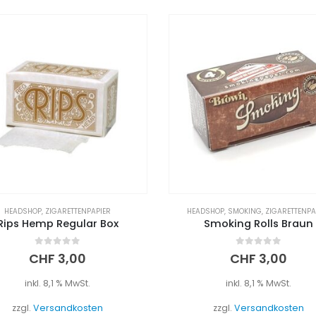
DSHOP
,
SMOKING
,
ZIGARETTENPAPIER
FEUERZEUG
,
HEADSHOP
Smoking Rolls Braun
Bic Feuerzeug Max
0
out of 5
0
out of 5
CHF
3,00
CHF
1,90
inkl. 8,1 % MwSt.
inkl. 8,1 % MwSt.
zzgl.
Versandkosten
zzgl.
Versandkosten