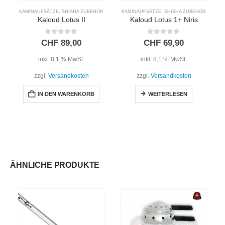
KAMINAUFSÄTZE
,
SHISHA ZUBEHÖR
KAMINAUFSÄTZE
,
SHISHA ZUBEHÖR
Kaloud Lotus II
Kaloud Lotus 1+ Niris
0
out of 5
0
out of 5
CHF
89,00
CHF
69,90
inkl. 8,1 % MwSt.
inkl. 8,1 % MwSt.
zzgl.
Versandkosten
zzgl.
Versandkosten
IN DEN WARENKORB
WEITERLESEN
ÄHNLICHE PRODUKTE