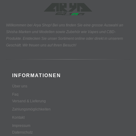
Willkommen bei Arya Shop! Bei uns finden Sie eine grosse Auswahl an
Shisha Marken und Modellen sowie Zubehör wie Vapes und CBD-
Produkte.
Entdecken Sie unser Sortiment online oder direkt in unserem
Geschäft. Wir freuen uns auf Ihren Besuch!
INFORMATIONEN
Über uns
Faq
Versand & Lieferung
Zahlungsmöglichkeiten
Kontakt
Impressum
Datenschutz