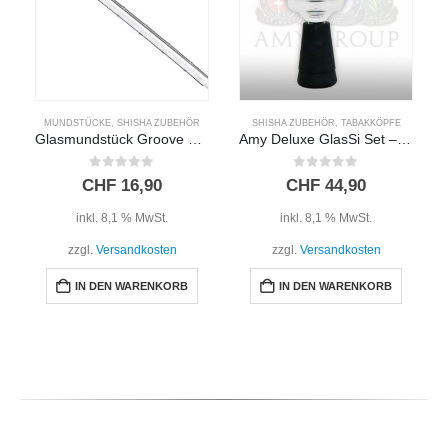
MUNDSTÜCKE
,
SHISHA ZUBEHÖR
SHISHA ZUBEHÖR
,
TABAKKÖPFE
Glasmundstück Groove – 40 cm
Amy Deluxe GlasSi Set – Schwarz
0
out of 5
0
out of 5
CHF
16,90
CHF
44,90
inkl. 8,1 % MwSt.
inkl. 8,1 % MwSt.
zzgl.
Versandkosten
zzgl.
Versandkosten
IN DEN WARENKORB
IN DEN WARENKORB