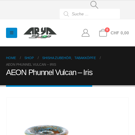
Products
search
0
CHF
0,00
HOME
SHOP
SHISHA ZUBEHÖR
,
TABAKKÖPFE
AEON PHUNNEL VULCAN – IRIS
AEON Phunnel Vulcan – Iris