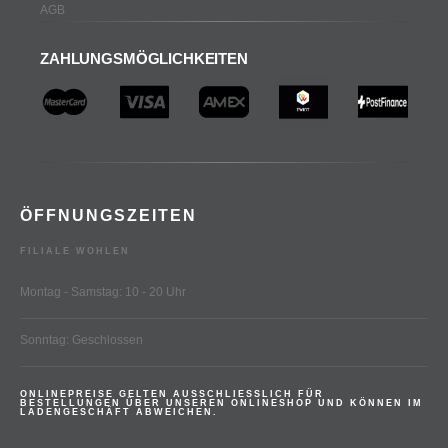
AGB
ZAHLUNGSMÖGLICHKEITEN
ÖFFNUNGSZEITEN
FILIALE WOHLEN
Montag - Samstag: 10 - 20 Uhr
Sonntag: Geschlossen
ONLINEPREISE GELTEN AUSSCHLIESSLICH FÜR
BESTELLUNGEN ÜBER UNSEREN ONLINESHOP UND KÖNNEN IM
LADENGESCHÄFT ABWEICHEN.