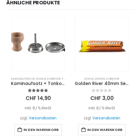
ÄHNLICHE PRODUKTE
KAMINAUFSÄTZE
,
SHISHA ZUBEHÖR
,
TABAKKÖPFE
KOHLE
,
SHISHA ZUBEHÖR
Kaminaufsatz + Tonkopf Set
Golden River 40mm Selbstzünder Kohle
5.00
out of 5
0
out of 5
CHF
14,90
CHF
3,00
inkl. 8,1 % MwSt.
inkl. 8,1 % MwSt.
zzgl.
Versandkosten
zzgl.
Versandkosten
IN DEN WARENKORB
IN DEN WARENKORB