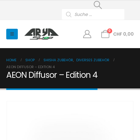
Products
search
0
CHF
0,00
HOME
SHOP
SHISHA ZUBEHÖR
,
DIVERSES ZUBEHÖR
AEON DIFFUSOR – EDITION 4
AEON Diffusor – Edition 4