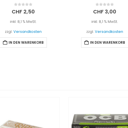
0
out of 5
0
out of 5
CHF
2,50
CHF
3,00
inkl. 8,1 % MwSt.
inkl. 8,1 % MwSt.
zzgl.
Versandkosten
zzgl.
Versandkosten
IN DEN WARENKORB
IN DEN WARENKORB