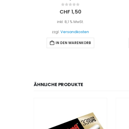
0
out of 5
CHF
1,50
inkl. 8,1 % MwSt.
zzgl.
Versandkosten
IN DEN WARENKORB
ÄHNLICHE PRODUKTE