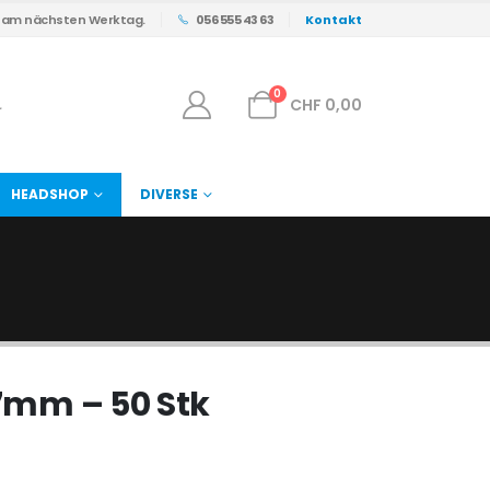
s am nächsten Werktag.
056 555 43 63
Kontakt
0
CHF
0,00
HEADSHOP
DIVERSE
 7mm – 50 Stk