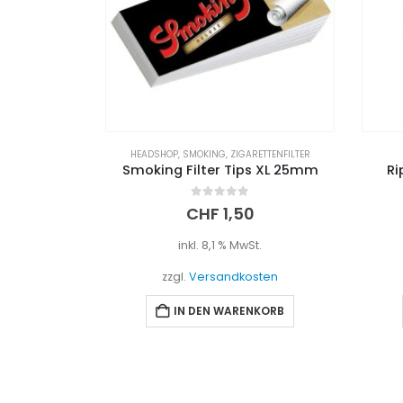
ETTENFILTER
HEADSHOP
,
ZIGARETTENPAPIER
s XL 25mm
Rips Hemp Braun King Size
0
out of 5
CHF
3,00
t.
inkl. 8,1 % MwSt.
sten
zzgl.
Versandkosten
NKORB
IN DEN WARENKORB