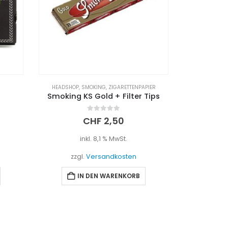
PIER
HEADSHOP
,
SMOKING
,
ZIGARETTENPAPIER
HEADSHOP
,
Tips
Smoking Rolls Organic XL
Smoking 
0
out of 5
CHF
3,00
inkl. 8,1 % MwSt.
i
zzgl.
Versandkosten
zzgl
IN DEN WARENKORB
I