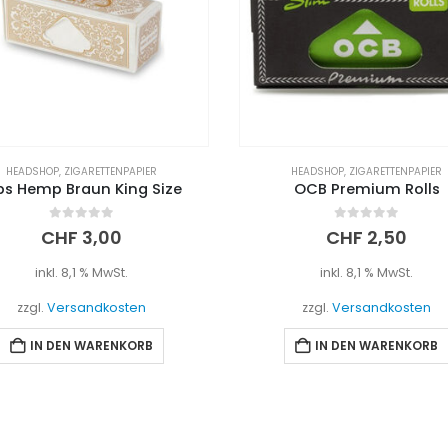
HEADSHOP
,
ZIGARETTENPAPIER
HEADSHOP
,
SMOKING
,
ZIGARETTENPA
OCB Premium Rolls
Smoking KS Gold + Filter 
0
out of 5
0
out of 5
CHF
2,50
CHF
2,50
inkl. 8,1 % MwSt.
inkl. 8,1 % MwSt.
zzgl.
Versandkosten
zzgl.
Versandkosten
IN DEN WARENKORB
IN DEN WARENKORB