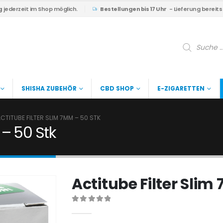
g
jederzeit im Shop möglich.
Bestellungen bis 17 Uhr
- Lieferung bereit
Products
search
SHISHA ZUBEHÖR
CBD SHOP
E-ZIGARETTEN
CTITUBE FILTER SLIM 7MM – 50 STK
 – 50 Stk
Actitube Filter Slim
0
out of 5