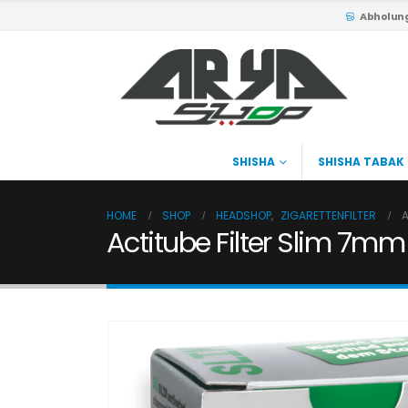
Abholun
SHISHA
SHISHA TABAK
HOME
SHOP
HEADSHOP
,
ZIGARETTENFILTER
A
Actitube Filter Slim 7mm