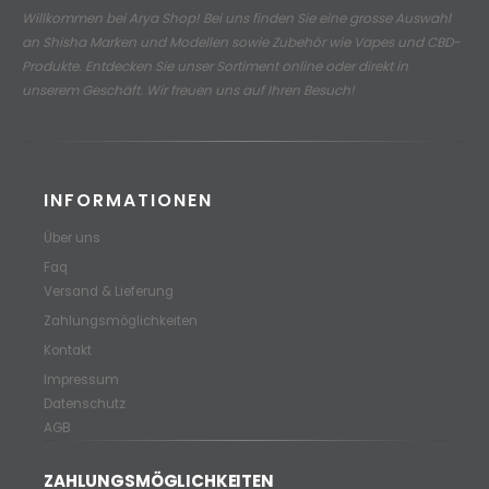
Willkommen bei Arya Shop! Bei uns finden Sie eine grosse Auswahl
an
Shisha Marken und Modellen sowie Zubehör wie Vapes und CBD-
Produkte.
Entdecken Sie unser Sortiment online oder direkt in
unserem Geschäft. Wir freuen uns auf Ihren Besuch!
INFORMATIONEN
Über uns
Faq
Versand & Lieferung
Zahlungsmöglichkeiten
Kontakt
Impressum
Datenschutz
AGB
ZAHLUNGSMÖGLICHKEITEN