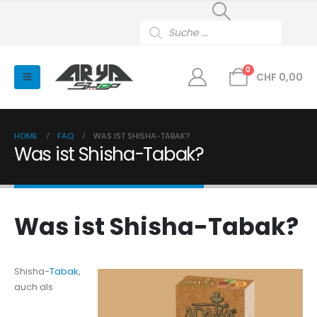
Products
search
0
CHF
0,00
HOME
FAQ
WAS IST SHISHA-TABAK?
Was ist Shisha-Tabak?
Was ist Shisha-Tabak?
Shisha-
Tabak
,
auch als